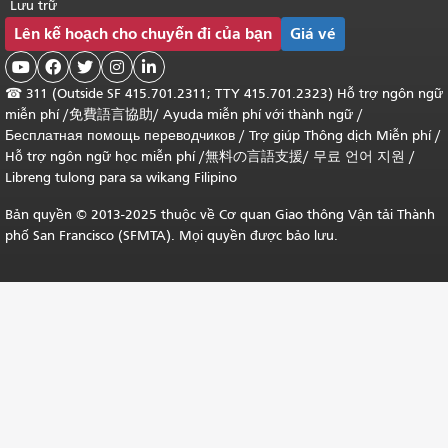
Lưu trữ
Lên kế hoạch cho chuyến đi của bạn
Giá vé





☎
311 (Outside SF 415.701.2311; TTY 415.701.2323) Hỗ trợ ngôn ngữ
miễn phí /
免費語言協助
/
Ayuda miễn phí với thành ngữ
/
Бесплатная помощь переводчиков
/
Trợ giúp Thông dịch Miễn phí
/
Hỗ trợ ngôn ngữ học
miễn phí
/
無料の言語支援
/
무료 언어 지원
/
Libreng tulong para sa wikang Filipino
Bản quyền © 2013-2025 thuộc về Cơ quan Giao thông Vận tải Thành
phố San Francisco (SFMTA). Mọi quyền được bảo lưu.