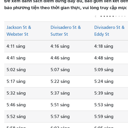
Để xem danh sách điểm dừng đầy đủ, bao gồm liên kết đến 
báo phương tiện theo thời gian thực, vui lòng truy cập mục
Jackson St &
Divisadero St &
Divisadero St &
Webster St
Sutter St
Eddy St
4:11 sáng
4:16 sáng
4:18 sáng
4:41 sáng
4:46 sáng
4:48 sáng
5:02 sáng
5:07 sáng
5:09 sáng
5:17 sáng
5:22 sáng
5:24 sáng
5:32 sáng
5:37 sáng
5:39 sáng
5:46 sáng
5:51 sáng
5:53 sáng
5:52 sáng
5:57 sáng
5:59 sáng