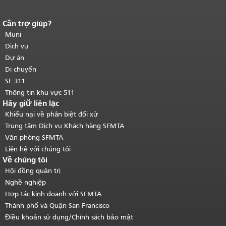
Cần trợ giúp?
Kết thúc nội dung trang.
Phần còn lại
của trang này được lặp lại trên mọi
Muni
trang.
Quay lại đầu trang nội dung
Dịch vụ
chính
.
Dự án
Di chuyển
SF 311
Thông tin khu vực 511
Hãy giữ liên lạc
Khiếu nại về phân biệt đối xử
Trung tâm Dịch vụ Khách hàng SFMTA
Văn phòng SFMTA
Liên hệ với chúng tôi
Về chúng tôi
Hội đồng quản trị
Nghề nghiệp
Hợp tác kinh doanh với SFMTA
Thành phố và Quận San Francisco
Điều khoản sử dụng/Chính sách bảo mật