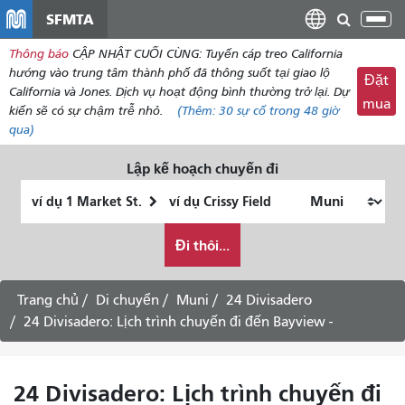
đến
SFMTA
Chu
nội
đổi
Thông báo
CẬP NHẬT CUỐI CÙNG: Tuyến cáp treo California
dung
điề
hướng vào trung tâm thành phố đã thông suốt tại giao lộ
Đặt
hư
California và Jones. Dịch vụ hoạt động bình thường trở lại. Dự
mua
kiến ​​sẽ có sự chậm trễ nhỏ.
(Thêm:
30
sự cố trong 48 giờ
qua)
Lập kế hoạch chuyến đi
Vị
Địa
trí
điểm
Tôi
bắt
kết
Đi thôi...
muốn
đầu
thúc
đi
du
Trang chủ
Di chuyển
Muni
24 Divisadero
lịch
24 Divisadero: Lịch trình chuyến đi đến Bayview -
như
thế
nào
24 Divisadero: Lịch trình chuyến đi