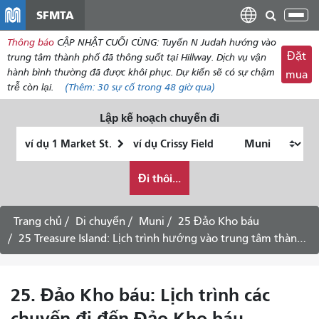
đến
SFMTA
Chu
nội
đổi
Thông báo
CẬP NHẬT CUỐI CÙNG: Tuyến N Judah hướng vào
dung
điề
Đặt
trung tâm thành phố đã thông suốt tại Hillway. Dịch vụ vận
hư
hành bình thường đã được khôi phục. Dự kiến ​​sẽ có sự chậm
mua
trễ còn lại.
(Thêm:
30
sự cố trong 48 giờ qua)
Lập kế hoạch chuyến đi
Vị
Địa
trí
điểm
Tôi
bắt
kết
Đi thôi...
muốn
đầu
thúc
đi
du
Trang chủ
Di chuyển
Muni
25 Đảo Kho báu
lịch
25 Treasure Island: Lịch trình hướng vào trung tâm thành phố - Ngày 5 tháng 8 năm 2026
như
thế
nào
25. Đảo Kho báu: Lịch trình các
chuyến đi đến Đảo Kho báu -