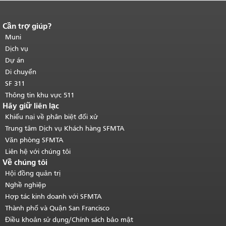
Cần trợ giúp?
Kết thúc nội dung trang.
Phần còn lại
của trang này được lặp lại trên mọi
Muni
trang.
Quay lại đầu trang nội dung
Dịch vụ
chính
.
Dự án
Di chuyển
SF 311
Thông tin khu vực 511
Hãy giữ liên lạc
Khiếu nại về phân biệt đối xử
Trung tâm Dịch vụ Khách hàng SFMTA
Văn phòng SFMTA
Liên hệ với chúng tôi
Về chúng tôi
Hội đồng quản trị
Nghề nghiệp
Hợp tác kinh doanh với SFMTA
Thành phố và Quận San Francisco
Điều khoản sử dụng/Chính sách bảo mật