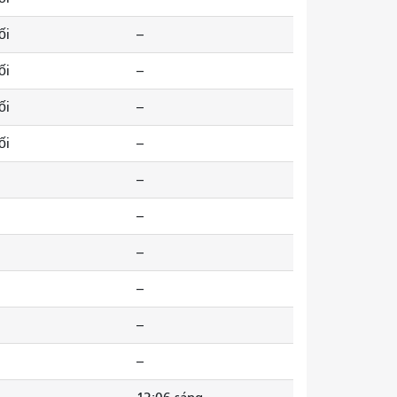
ối
--
ối
--
ối
--
ối
--
--
--
--
--
--
--