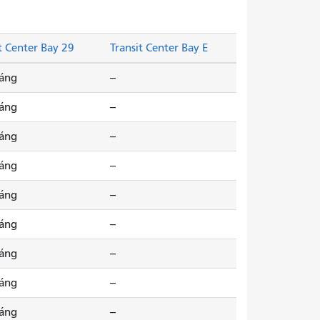
t Center Bay 29
Transit Center Bay E
sáng
--
sáng
--
sáng
--
sáng
--
sáng
--
sáng
--
sáng
--
sáng
--
sáng
--