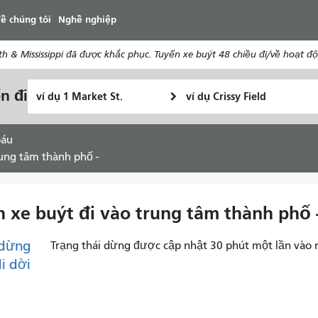
đến
ề chúng tôi
Nghề nghiệp
nội
dung
 & Mississippi đã được khắc phục. Tuyến xe buýt 48 chiều đi/về hoạt độ
Vị
Địa
n đi
Tôi
trí
điểm
muốn
bắt
kết
đi
đầu
thúc
báu
du
trung tâm thành phố -
lịch
như
thế
nh xe buýt đi vào trung tâm thành phố 
nào
dừng
Trạng thái dừng được cập nhật 30 phút một lần vào 
di dời