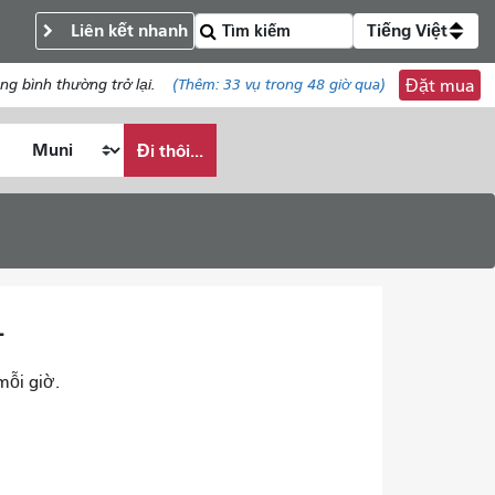
Liên kết nhanh
Tiếng Việt
ng bình thường trở lại.
(Thêm:
33 vụ
trong 48 giờ qua)
Đặt mua
Đi thôi...
-
mỗi giờ.