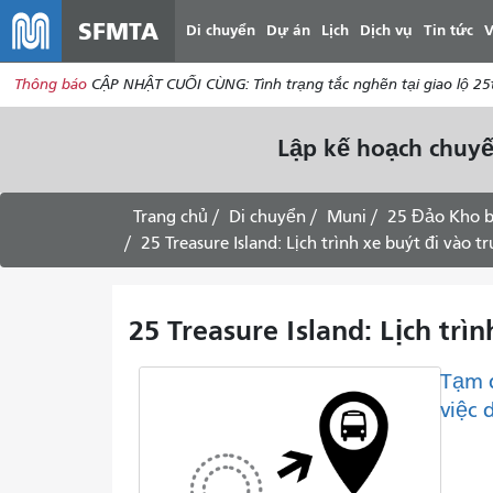
SFMTA
Di chuyển
Dự án
Lịch
Dịch vụ
Tin tức
V
Thông báo
CẬP NHẬT CUỐI CÙNG: Tình trạng tắc nghẽn tại giao lộ 25th
Lập kế hoạch chuyế
Trang chủ
Di chuyển
Muni
25 Đảo Kho 
25 Treasure Island: Lịch trình xe buýt đi vào 
25 Treasure Island: Lịch trì
Tạm 
việc 