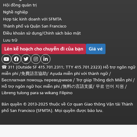
Hội đồng quản trị
Nghề nghiệp
Hợp tác kinh doanh với SFMTA
Thành phố và Quận San Francisco
Điều khoản sử dụng/Chính sách bảo mật
Lưu trữ
Lên kế hoạch cho chuyến đi của bạn
Giá vé





☎
311 (Outside SF 415.701.2311; TTY 415.701.2323) Hỗ trợ ngôn ngữ
miễn phí /
免費語言協助
/
Ayuda miễn phí với thành ngữ
/
Бесплатная помощь переводчиков
/
Trợ giúp Thông dịch Miễn phí
/
Hỗ trợ ngôn ngữ học
miễn phí
/
無料の言語支援
/
무료 언어 지원
/
Libreng tulong para sa wikang Filipino
Bản quyền © 2013-2025 thuộc về Cơ quan Giao thông Vận tải Thành
phố San Francisco (SFMTA). Mọi quyền được bảo lưu.