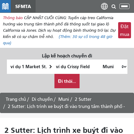
đến
SFMTA
Chu
nội
đổi
Thông báo
CẬP NHẬT CUỐI CÙNG: Tuyến cáp treo California
dung
điề
hướng vào trung tâm thành phố đã thông suốt tại giao lộ
Đặt
hư
California và Jones. Dịch vụ hoạt động bình thường trở lại. Dự
mua
kiến ​​sẽ có sự chậm trễ nhỏ.
(Thêm:
30
sự cố trong 48 giờ
qua)
Lập kế hoạch chuyến đi
Vị
Địa
trí
điểm
Tôi
bắt
kết
Đi thôi...
muốn
đầu
thúc
đi
du
Trang chủ
Di chuyển
Muni
2 Sutter
lịch
2 Sutter: Lịch trình xe buýt đi vào trung tâm thành phố -
như
thế
nào
2 Sutter: Lịch trình xe buýt đi vào