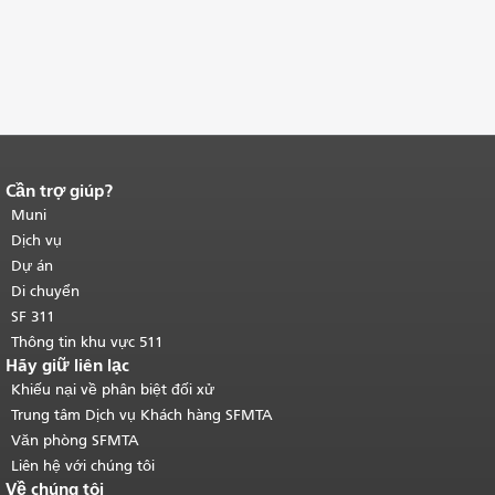
Cần trợ giúp?
Kết thúc nội dung trang.
Phần còn lại
của trang này được lặp lại trên mọi
Muni
trang.
Quay lại đầu trang nội dung
Dịch vụ
chính
.
Dự án
Di chuyển
SF 311
Thông tin khu vực 511
Hãy giữ liên lạc
Khiếu nại về phân biệt đối xử
Trung tâm Dịch vụ Khách hàng SFMTA
Văn phòng SFMTA
Liên hệ với chúng tôi
Về chúng tôi