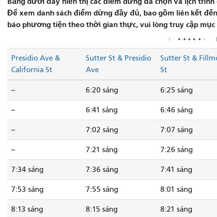
Bảng dưới đây hiển thị các điểm dừng đã chọn và lịch trình 
Để xem danh sách điểm dừng đầy đủ, bao gồm liên kết đến 
báo phương tiện theo thời gian thực, vui lòng truy cập mục
Presidio Ave &
Sutter St & Presidio
Sutter St & Fillm
California St
Ave
St
--
6:20 sáng
6:25 sáng
--
6:41 sáng
6:46 sáng
--
7:02 sáng
7:07 sáng
--
7:21 sáng
7:26 sáng
7:34 sáng
7:36 sáng
7:41 sáng
7:53 sáng
7:55 sáng
8:01 sáng
8:13 sáng
8:15 sáng
8:21 sáng