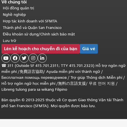
Về chúng tôi
Hội đồng quản trị
Nghề nghiệp
Hợp tác kinh doanh với SFMTA
Thành phố và Quận San Francisco
Điều khoản sử dụng/Chính sách bảo mật
Lưu trữ
Lên kế hoạch cho chuyến đi của bạn
Giá vé





☎
311 (Outside SF 415.701.2311; TTY 415.701.2323) Hỗ trợ ngôn ngữ
miễn phí /
免費語言協助
/
Ayuda miễn phí với thành ngữ
/
Бесплатная помощь переводчиков
/
Trợ giúp Thông dịch Miễn phí
/
Hỗ trợ ngôn ngữ học
miễn phí
/
無料の言語支援
/
무료 언어 지원
/
Libreng tulong para sa wikang Filipino
Bản quyền © 2013-2025 thuộc về Cơ quan Giao thông Vận tải Thành
phố San Francisco (SFMTA). Mọi quyền được bảo lưu.