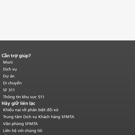
Cần trợ giúp?
Kết thúc nội dung trang.
Phần còn lại
của trang này được lặp lại trên mọi
Muni
trang.
Quay lại đầu trang nội dung
Dịch vụ
chính
.
Dự án
Di chuyển
SF 311
Thông tin khu vực 511
Hãy giữ liên lạc
Khiếu nại về phân biệt đối xử
Trung tâm Dịch vụ Khách hàng SFMTA
Văn phòng SFMTA
Liên hệ với chúng tôi