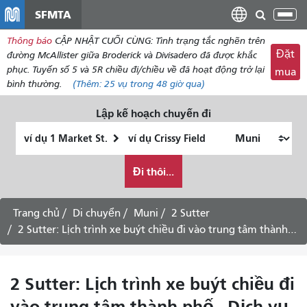
đến
SFMTA
Chu
nội
đổi
Thông báo
CẬP NHẬT CUỐI CÙNG: Tình trạng tắc nghẽn trên
dung
điề
Đặt
đường McAllister giữa Broderick và Divisadero đã được khắc
hư
phục. Tuyến số 5 và 5R chiều đi/chiều về đã hoạt động trở lại
mua
bình thường.
(Thêm:
25 vụ
trong 48 giờ qua)
Lập kế hoạch chuyến đi
Vị
Địa
trí
điểm
Tôi
bắt
kết
Đi thôi...
muốn
đầu
thúc
đi
du
Trang chủ
Di chuyển
Muni
2 Sutter
lịch
2 Sutter: Lịch trình xe buýt chiều đi vào trung tâm thành phố - Dịch vụ ngày thứ Bảy
như
thế
nào
2 Sutter: Lịch trình xe buýt chiều đi
vào trung tâm thành phố - Dịch vụ