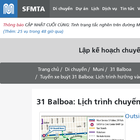
SFMTA
Di chuyển
Dự án
Lịch
Dịch vụ
Tin tức
V
Thông báo
CẬP NHẬT CUỐI CÙNG: Tình trạng tắc nghẽn trên đường McAll
(Thêm:
25 vụ
trong 48 giờ qua)
Lập kế hoạch chuyế
Trang chủ
Di chuyển
Muni
31 Balboa
Tuyến xe buýt 31 Balboa: Lịch trình hướng v
31 Balboa: Lịch trình chuyế
Outsi