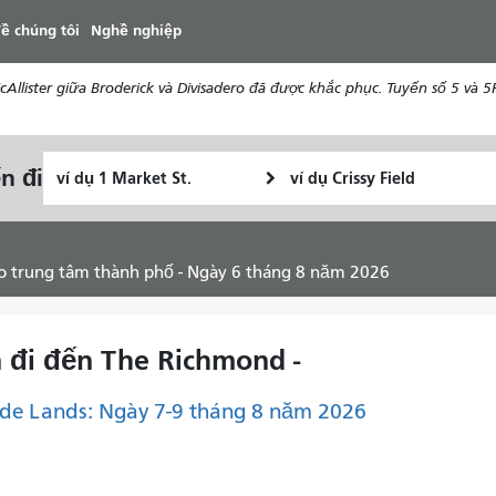
đến
ề chúng tôi
Nghề nghiệp
nội
dung
ister giữa Broderick và Divisadero đã được khắc phục. Tuyến số 5 và 5R 
Vị
Địa
n đi
Tôi
trí
điểm
muốn
bắt
kết
đi
đầu
thúc
du
ào trung tâm thành phố - Ngày 6 tháng 8 năm 2026
lịch
như
thế
n đi đến The Richmond -
nào
de Lands: Ngày 7-9 tháng 8 năm 2026