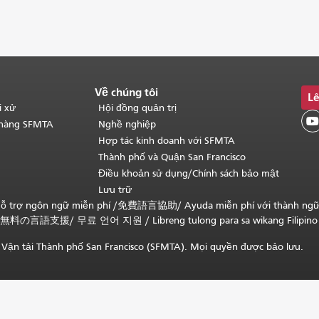
Về chúng tôi
Lê
i xử
Hội đồng quản trị

 hàng SFMTA
Nghề nghiệp
Hợp tác kinh doanh với SFMTA
Thành phố và Quận San Francisco
Điều khoản sử dụng/Chính sách bảo mật
Lưu trữ
ỗ trợ ngôn ngữ miễn phí /
免費語言協助
/
Ayuda miễn phí với thành ng
無料の言語支援
/
무료 언어 지원
/
Libreng tulong para sa wikang Filipino
Vận tải Thành phố San Francisco (SFMTA). Mọi quyền được bảo lưu.