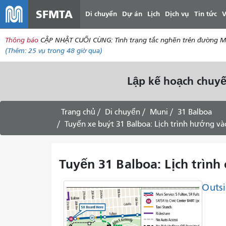
SFMTA
Di chuyển
Dự án
Lịch
Dịch vụ
Tin tức
V
Thông báo
CẬP NHẬT CUỐI CÙNG: Tình trạng tắc nghẽn trên đường McAll
(Thêm:
25 vụ
trong 48 giờ qua)
Lập kế hoạch chuyế
Trang chủ
Di chuyển
Muni
31 Balboa
Tuyến xe buýt 31 Balboa: Lịch trình hướng v
Tuyến 31 Balboa: Lịch trình
Outsi