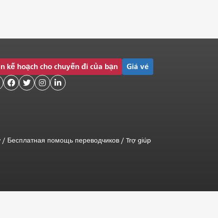
n kế hoạch cho chuyến đi của bạn
Giá vé




ữ
/
Бесплатная помощь переводчиков
/
Trợ giúp