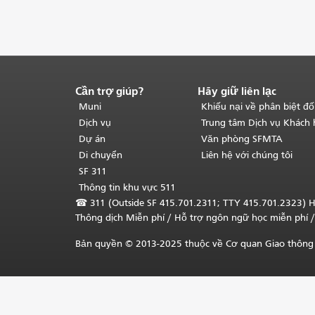
Cần trợ giúp?
Hãy giữ liên lạc
Kết
thúc
Muni
Khiếu nại về phân biệt đố
nội
Dịch vụ
Trung tâm Dịch vụ Khách
dung
Dự án
Văn phòng SFMTA
trang.
Phần
Di chuyển
Liên hệ với chúng tôi
còn
SF 311
lại
Thông tin khu vực 511
của
☎
311 (Outside SF 415.701.2311; TTY 415.701.2323) H
trang
Thông dịch Miễn phí
/ Hỗ trợ ngôn ngữ học
miễn phí
/
này
được
Bản quyền © 2013-2025 thuộc về Cơ quan Giao thông 
lặp
lại
trên
mọi
trang.