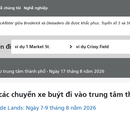
đến
ề chúng tôi
Nghề nghiệp
nội
dung
ister giữa Broderick và Divisadero đã được khắc phục. Tuyến số 5 và 5R 
Vị
Địa
n đi
Tôi
trí
điểm
muốn
bắt
kết
đi
đầu
thúc
du
ào trung tâm thành phố - Ngày 17 tháng 8 năm 2026
lịch
như
thế
 các chuyến xe buýt đi vào trung tâm 
nào
de Lands: Ngày 7-9 tháng 8 năm 2026