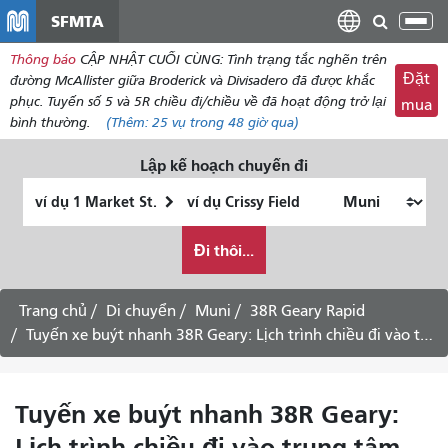
đến
SFMTA
Chu
nội
đổi
Thông báo
CẬP NHẬT CUỐI CÙNG: Tình trạng tắc nghẽn trên
dung
điề
Đặt
đường McAllister giữa Broderick và Divisadero đã được khắc
hư
phục. Tuyến số 5 và 5R chiều đi/chiều về đã hoạt động trở lại
mua
bình thường.
(Thêm:
25 vụ
trong 48 giờ qua)
Lập kế hoạch chuyến đi
Vị
Địa
trí
điểm
Tôi
bắt
kết
Đi thôi...
muốn
đầu
thúc
đi
du
Trang chủ
Di chuyển
Muni
38R Geary Rapid
lịch
Tuyến xe buýt nhanh 38R Geary: Lịch trình chiều đi vào trung tâm thành phố
như
thế
nào
Tuyến xe buýt nhanh 38R Geary:
Lịch trình chiều đi vào trung tâm