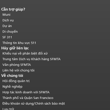
Cần trợ giúp?
Kết thúc nội dung trang.
Phần còn lại
của trang này được lặp lại trên mọi
Muni
trang.
Quay lại đầu trang nội dung
Dịch vụ
chính
.
Dự án
Di chuyển
SF 311
Thông tin khu vực 511
Hãy giữ liên lạc
Khiếu nại về phân biệt đối xử
Trung tâm Dịch vụ Khách hàng SFMTA
Văn phòng SFMTA
Liên hệ với chúng tôi
Về chúng tôi
Hội đồng quản trị
Nghề nghiệp
Hợp tác kinh doanh với SFMTA
Thành phố và Quận San Francisco
Điều khoản sử dụng/Chính sách bảo mật
Lưu trữ