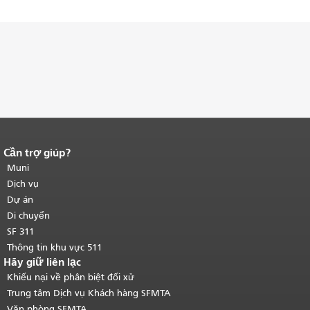
Cần trợ giúp?
Kết thúc nội dung trang.
Phần còn lại
của trang này được lặp lại trên mọi
Muni
trang.
Quay lại đầu trang nội dung
Dịch vụ
chính
.
Dự án
Di chuyển
SF 311
Thông tin khu vực 511
Hãy giữ liên lạc
Khiếu nại về phân biệt đối xử
Trung tâm Dịch vụ Khách hàng SFMTA
Văn phòng SFMTA