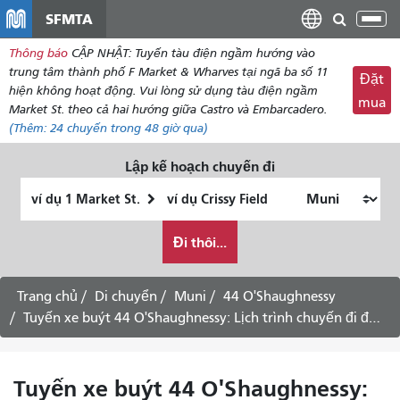
đến
SFMTA
Chu
nội
đổi
Thông báo
CẬP NHẬT: Tuyến tàu điện ngầm hướng vào
dung
điề
trung tâm thành phố F Market & Wharves tại ngã ba số 11
Đặt
hư
hiện không hoạt động. Vui lòng sử dụng tàu điện ngầm
mua
Market St. theo cả hai hướng giữa Castro và Embarcadero.
(Thêm:
24 chuyến
trong 48 giờ qua)
Lập kế hoạch chuyến đi
Vị
Địa
trí
điểm
Tôi
bắt
kết
Đi thôi...
muốn
đầu
thúc
đi
du
Trang chủ
Di chuyển
Muni
44 O'Shaughnessy
lịch
Tuyến xe buýt 44 O'Shaughnessy: Lịch trình chuyến đi đến Hunters Point -
như
thế
nào
Tuyến xe buýt 44 O'Shaughnessy: