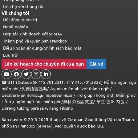
Liên hệ với chúng tôi
Về chúng tôi
Hội đồng quản trị
Nghề nghiệp
Hợp tác kinh doanh với SFMTA
Thành phố và Quận San Francisco
Điều khoản sử dụng/Chính sách bảo mật
Lưu trữ
Lên kế hoạch cho chuyến đi của bạn
Giá vé





☎
311 (Outside SF 415.701.2311; TTY 415.701.2323) Hỗ trợ ngôn ngữ
miễn phí /
免費語言協助
/
Ayuda miễn phí với thành ngữ
/
Бесплатная помощь переводчиков
/
Trợ giúp Thông dịch Miễn phí
/
Hỗ trợ ngôn ngữ học
miễn phí
/
無料の言語支援
/
무료 언어 지원
/
Libreng tulong para sa wikang Filipino
Bản quyền © 2013-2025 thuộc về Cơ quan Giao thông Vận tải Thành
phố San Francisco (SFMTA). Mọi quyền được bảo lưu.