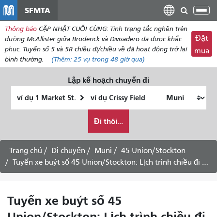
đến
SFMTA
Chu
nội
đổi
Thông báo
CẬP NHẬT CUỐI CÙNG: Tình trạng tắc nghẽn trên
dung
điề
Đặt
đường McAllister giữa Broderick và Divisadero đã được khắc
hư
phục. Tuyến số 5 và 5R chiều đi/chiều về đã hoạt động trở lại
mua
bình thường.
(Thêm:
25 vụ
trong 48 giờ qua)
Lập kế hoạch chuyến đi
Vị
Địa
trí
điểm
Tôi
bắt
kết
Đi thôi...
muốn
đầu
thúc
đi
du
Trang chủ
Di chuyển
Muni
45 Union/Stockton
lịch
Tuyến xe buýt số 45 Union/Stockton: Lịch trình chiều đi Caltrain qua trung tâm thành phố - ngày 3 tháng 8 năm 2026
như
thế
nào
Tuyến xe buýt số 45
Union/Stockton: Lịch trình chiều đi