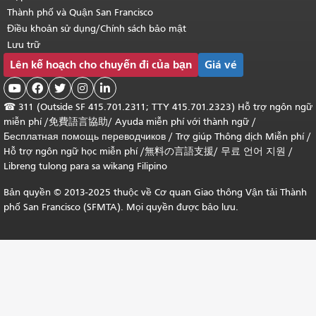
Thành phố và Quận San Francisco
Điều khoản sử dụng/Chính sách bảo mật
Lưu trữ
Lên kế hoạch cho chuyến đi của bạn
Giá vé





☎
311 (Outside SF 415.701.2311; TTY 415.701.2323) Hỗ trợ ngôn ngữ
miễn phí /
免費語言協助
/
Ayuda miễn phí với thành ngữ
/
Бесплатная помощь переводчиков
/
Trợ giúp Thông dịch Miễn phí
/
Hỗ trợ ngôn ngữ học
miễn phí
/
無料の言語支援
/
무료 언어 지원
/
Libreng tulong para sa wikang Filipino
Bản quyền © 2013-2025 thuộc về Cơ quan Giao thông Vận tải Thành
phố San Francisco (SFMTA). Mọi quyền được bảo lưu.