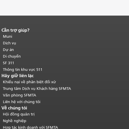
Cần trợ giúp?
Kết thúc nội dung trang.
Phần còn lại
của trang này được lặp lại trên mọi
Muni
trang.
Quay lại đầu trang nội dung
Dịch vụ
chính
.
Dự án
Di chuyển
SF 311
Thông tin khu vực 511
Hãy giữ liên lạc
Khiếu nại về phân biệt đối xử
Trung tâm Dịch vụ Khách hàng SFMTA
Văn phòng SFMTA
Liên hệ với chúng tôi
Về chúng tôi
Hội đồng quản trị
Nghề nghiệp
Hợp tác kinh doanh với SFMTA