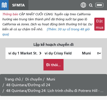
đến
SFMTA
Chu
nội
đổi
Thông báo
CẬP NHẬT CUỐI CÙNG: Tuyến cáp treo California
dung
điề
hướng vào trung tâm thành phố đã thông suốt tại giao lộ
Đặt
hư
California và Jones. Dịch vụ hoạt động bình thường trở lại. Dự
mua
kiến ​​sẽ có sự chậm trễ nhỏ.
(Thêm:
30
sự cố trong 48 giờ
qua)
Lập kế hoạch chuyến đi
Vị
Địa
trí
điểm
Tôi
bắt
kết
Đi thôi...
muốn
đầu
thúc
đi
du
Trang chủ
Di chuyển
Muni
lịch
48 Quintara/Đường số 24
như
48 Quintara/Đường 24: Lịch trình chiều đi Potrero Hill - Dịch vụ ngày thứ Bảy
thế
nào