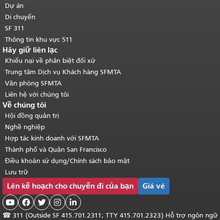
chính
.
Dự án
Di chuyển
SF 311
Thông tin khu vực 511
Hãy giữ liên lạc
Khiếu nại về phân biệt đối xử
Trung tâm Dịch vụ Khách hàng SFMTA
Văn phòng SFMTA
Liên hệ với chúng tôi
Về chúng tôi
Hội đồng quản trị
Nghề nghiệp
Hợp tác kinh doanh với SFMTA
Thành phố và Quận San Francisco
Điều khoản sử dụng/Chính sách bảo mật
Lưu trữ
Lên kế hoạch cho chuyến đi của bạn
Giá vé





☎
311 (Outside SF 415.701.2311; TTY 415.701.2323) Hỗ trợ ngôn ngữ