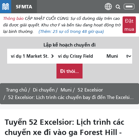
đến
SFMTA
Chu
nội
đổi
Thông báo
CẬP NHẬT CUỐI CÙNG: Sự cố đường dây trên cao
dung
Đặt
điề
đã được giải quyết. Khu chợ F và bến tàu đang hoạt động trở
mua
hư
lại bình thường.
(Thêm:
25 sự cố
trong 48 giờ qua)
Lập kế hoạch chuyến đi
Vị
Địa
trí
điểm
Tôi
bắt
kết
Đi thôi...
muốn
đầu
thúc
đi
du
Trang chủ
Di chuyển
Muni
52 Excelsior
lịch
52 Excelsior: Lịch trình các chuyến bay đi đến The Excelsior -
như
thế
nào
Tuyến 52 Excelsior: Lịch trình các
chuyến xe đi vào ga Forest Hill -