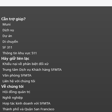
Cần trợ giúp?
Kết thúc nội dung trang.
Phần còn lại
của trang này được lặp lại trên mọi
Muni
trang.
Quay lại đầu trang nội dung
Dịch vụ
chính
.
Dự án
Di chuyển
SF 311
Thông tin khu vực 511
Hãy giữ liên lạc
Khiếu nại về phân biệt đối xử
Trung tâm Dịch vụ Khách hàng SFMTA
Văn phòng SFMTA
Liên hệ với chúng tôi
Về chúng tôi
Hội đồng quản trị
Nghề nghiệp
Hợp tác kinh doanh với SFMTA
Thành phố và Quận San Francisco