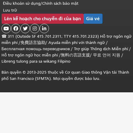
Điều khoản sử dụng/Chính sách bảo mật
Lưu trữ
Lên kế hoạch cho chuyến đi của bạn
Giá vé





☎
311 (Outside SF 415.701.2311; TTY 415.701.2323) Hỗ trợ ngôn ngữ
miễn phí /
免費語言協助
/
Ayuda miễn phí với thành ngữ
/
Бесплатная помощь переводчиков
/
Trợ giúp Thông dịch Miễn phí
/
Hỗ trợ ngôn ngữ học
miễn phí
/
無料の言語支援
/
무료 언어 지원
/
Libreng tulong para sa wikang Filipino
Bản quyền © 2013-2025 thuộc về Cơ quan Giao thông Vận tải Thành
phố San Francisco (SFMTA). Mọi quyền được bảo lưu.