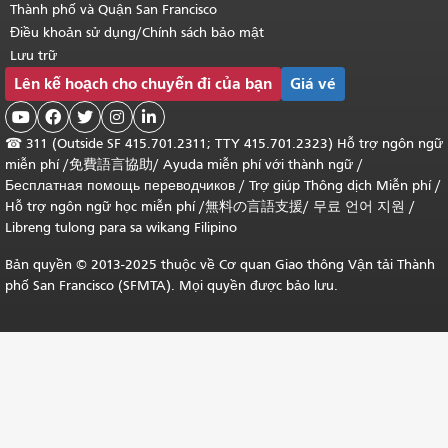
Thành phố và Quận San Francisco
Điều khoản sử dụng/Chính sách bảo mật
Lưu trữ
Lên kế hoạch cho chuyến đi của bạn
Giá vé





☎
311 (Outside SF 415.701.2311; TTY 415.701.2323) Hỗ trợ ngôn ngữ
miễn phí /
免費語言協助
/
Ayuda miễn phí với thành ngữ
/
Бесплатная помощь переводчиков
/
Trợ giúp Thông dịch Miễn phí
/
Hỗ trợ ngôn ngữ học
miễn phí
/
無料の言語支援
/
무료 언어 지원
/
Libreng tulong para sa wikang Filipino
Bản quyền © 2013-2025 thuộc về Cơ quan Giao thông Vận tải Thành
phố San Francisco (SFMTA). Mọi quyền được bảo lưu.