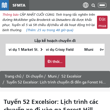
đến
SFMTA
Chu
nội
đổi
Thông báo
CẬP NHẬT CUỐI CÙNG: Tình trạng tắc nghẽn trên
dung
điề
Đặt
đường McAllister giữa Broderick và Divisadero đã được khắc
hư
phục. Tuyến số 5 và 5R chiều đi/chiều về đã hoạt động trở lại
mua
bình thường.
(Thêm:
25 vụ
trong 48 giờ qua)
Lập kế hoạch chuyến đi
Vị
Địa
trí
điểm
Tôi
bắt
kết
Đi thôi...
muốn
đầu
thúc
đi
du
Trang chủ
Di chuyển
Muni
52 Excelsior
lịch
Tuyến 52 Excelsior: Lịch trình chuyến đi đến ga Forest Hill - Dịch vụ ngày thứ Bảy
như
thế
nào
Tuyến 52 Excelsior: Lịch trình các
chuyến xe đi vào ga Forest Hill -