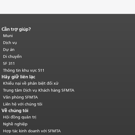
Cần trợ giúp?
Kết thúc nội dung trang.
Phần còn lại
của trang này được lặp lại trên mọi
Muni
trang.
Quay lại đầu trang nội dung
Dịch vụ
chính
.
Dự án
Di chuyển
SF 311
Thông tin khu vực 511
Hãy giữ liên lạc
Khiếu nại về phân biệt đối xử
Trung tâm Dịch vụ Khách hàng SFMTA
Văn phòng SFMTA
Liên hệ với chúng tôi
Về chúng tôi
Hội đồng quản trị
Nghề nghiệp
Hợp tác kinh doanh với SFMTA