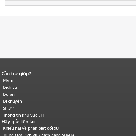
Cần trợ giúp?
Kết thúc nội dung trang.
Phần còn lại
của trang này được lặp lại trên mọi
Muni
trang.
Quay lại đầu trang nội dung
Dịch vụ
chính
.
Dự án
Di chuyển
SF 311
Thông tin khu vực 511
Hãy giữ liên lạc
Khiếu nại về phân biệt đối xử
Trung tâm Dịch vụ Khách hàng SFMTA