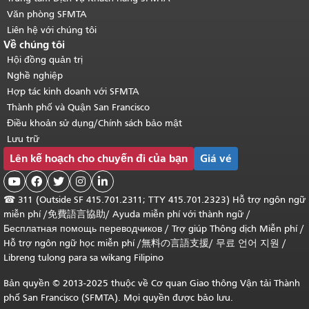
Văn phòng SFMTA
Liên hệ với chúng tôi
Về chúng tôi
Hội đồng quản trị
Nghề nghiệp
Hợp tác kinh doanh với SFMTA
Thành phố và Quận San Francisco
Điều khoản sử dụng/Chính sách bảo mật
Lưu trữ
Lên kế hoạch cho chuyến đi của bạn
Giá vé





☎
311 (Outside SF 415.701.2311; TTY 415.701.2323) Hỗ trợ ngôn ngữ
miễn phí /
免費語言協助
/
Ayuda miễn phí với thành ngữ
/
Бесплатная помощь переводчиков
/
Trợ giúp Thông dịch Miễn phí
/
Hỗ trợ ngôn ngữ học
miễn phí
/
無料の言語支援
/
무료 언어 지원
/
Libreng tulong para sa wikang Filipino
Bản quyền © 2013-2025 thuộc về Cơ quan Giao thông Vận tải Thành
phố San Francisco (SFMTA). Mọi quyền được bảo lưu.