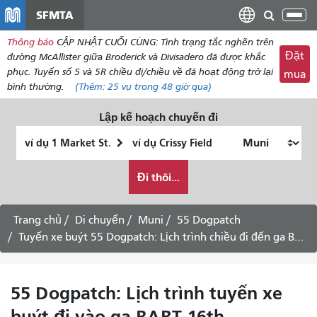
đến
SFMTA
Chu
nội
đổi
Thông báo
CẬP NHẬT CUỐI CÙNG: Tình trạng tắc nghẽn trên
dung
điề
Đặt
đường McAllister giữa Broderick và Divisadero đã được khắc
hư
phục. Tuyến số 5 và 5R chiều đi/chiều về đã hoạt động trở lại
mua
bình thường.
(Thêm:
25 vụ
trong 48 giờ qua)
Lập kế hoạch chuyến đi
Vị
Địa
trí
điểm
Tôi
bắt
kết
Đi thôi...
muốn
đầu
thúc
đi
du
Trang chủ
Di chuyển
Muni
55 Dogpatch
lịch
Tuyến xe buýt 55 Dogpatch: Lịch trình chiều đi đến ga BART 16th Street/Mission - ngày 3 tháng 8 năm 2026
như
thế
nào
55 Dogpatch: Lịch trình tuyến xe
buýt đi vào ga BART 16th