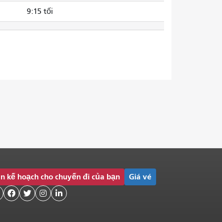
9:15 tối
n kế hoạch cho chuyến đi của bạn
Giá vé



