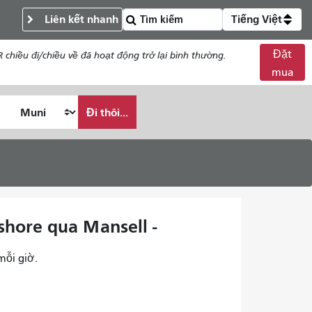
Liên kết nhanh
Tiếng Việt
Đặt
chiều đi/chiều về đã hoạt động trở lại bình thường.
mua
Đi thôi...
shore qua Mansell -
mỗi giờ.