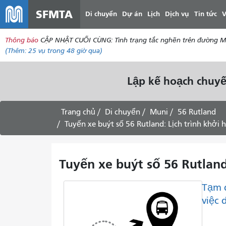
SFMTA
Di chuyển
Dự án
Lịch
Dịch vụ
Tin tức
V
Thông báo
CẬP NHẬT CUỐI CÙNG: Tình trạng tắc nghẽn trên đường McAll
(Thêm:
25 vụ
trong 48 giờ qua)
Lập kế hoạch chuyế
Trang chủ
Di chuyển
Muni
56 Rutland
Tuyến xe buýt số 56 Rutland: Lịch trình khởi 
Tuyến xe buýt số 56 Rutland
Tạm 
việc 