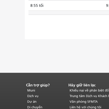
8:55 tối
9
Cần trợ giúp?
Hãy giữ liên lạc
Kết
thúc
Muni
Khiếu nại về phân biệt đố
nội
Dịch vụ
Trung tâm Dịch vụ Khách
dung
Dự án
Văn phòng SFMTA
trang.
Phần
Di chuyển
Liên hệ với chúng tôi