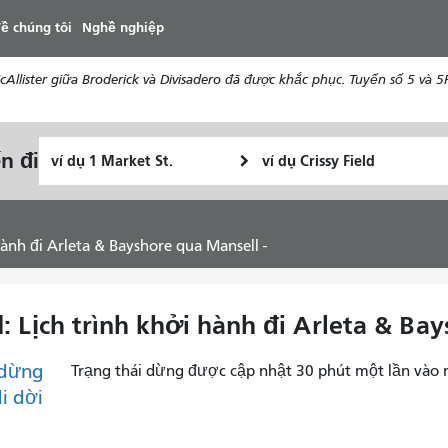
đến
ề chúng tôi
Nghề nghiệp
nội
dung
ister giữa Broderick và Divisadero đã được khắc phục. Tuyến số 5 và 5R 
Vị
Địa
n đi
Tôi
trí
điểm
muốn
bắt
kết
đi
đầu
thúc
du
hành đi Arleta & Bayshore qua Mansell -
lịch
như
thế
: Lịch trình khởi hành đi Arleta & Bay
nào
dừng
Trạng thái dừng được cập nhật 30 phút một lần vào 
di dời