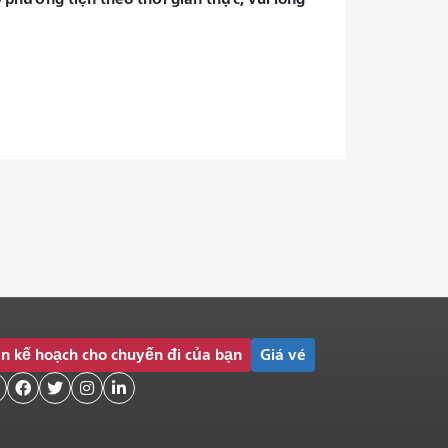
n kế hoạch cho chuyến đi của bạn
Giá vé



