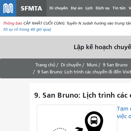
SFMTA
Di chuyển
Dự án
Lịch
Dịch vụ
Tin tức
V
Thông báo
CẬP NHẬT CUỐI CÙNG: Tuyến N Judah hướng vào trung tâm thà
30
sự cố trong 48 giờ qua)
Lập kế hoạch chuyế
Trang chủ
Di chuyển
Muni
9 San Bruno
9 San Bruno: Lịch trình các chuyến đi đến Visit
9. San Bruno: Lịch trình các
Tạm 
việc 