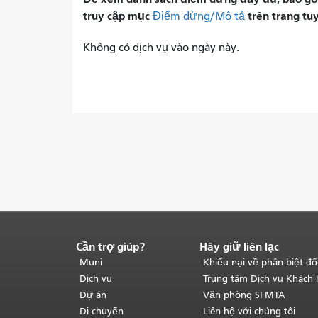
truy cập mục
trên trang tu
Điểm dừng/Mô tả
Không có dịch vụ vào ngày này.
Cần trợ giúp?
Hãy giữ liên lạc
Kết
thúc
Muni
Khiếu nại về phân biệt đố
nội
Dịch vụ
Trung tâm Dịch vụ Khách
dung
Dự án
Văn phòng SFMTA
trang.
Phần
Di chuyển
Liên hệ với chúng tôi