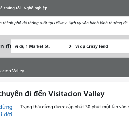
đến
ề chúng tôi
Nghề nghiệp
nội
dung
nh phố đã thông suốt tại Hillway. Dịch vụ vận hành bình thường đã đượ
Vị
Địa
n đi
Tôi
trí
điểm
muốn
bắt
kết
đi
đầu
thúc
du
acion Valley -
lịch
như
thế
 chuyến đi đến Visitacion Valley
nào
dừng
Trạng thái dừng được cập nhật 30 phút một lần vào 
di dời