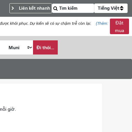
Liên kết nhanh
Tiếng Việt
Đặt
c khôi phục. Dự kiến ​​sẽ có sự chậm trễ còn lại.
(Thêm:
mua
Đi thôi...
mỗi giờ.