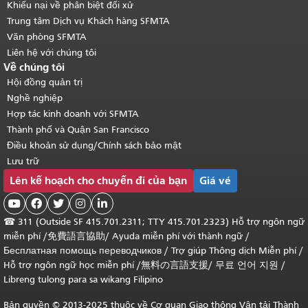
Khiếu nại về phân biệt đối xử
Trung tâm Dịch vụ Khách hàng SFMTA
Văn phòng SFMTA
Liên hệ với chúng tôi
Về chúng tôi
Hội đồng quản trị
Nghề nghiệp
Hợp tác kinh doanh với SFMTA
Thành phố và Quận San Francisco
Điều khoản sử dụng/Chính sách bảo mật
Lưu trữ
Lên kế hoạch cho chuyến đi của bạn
Giá vé





☎
311 (Outside SF 415.701.2311; TTY 415.701.2323) Hỗ trợ ngôn ngữ
miễn phí /
免費語言協助
/
Ayuda miễn phí với thành ngữ
/
Бесплатная помощь переводчиков
/
Trợ giúp Thông dịch Miễn phí
/
Hỗ trợ ngôn ngữ học
miễn phí
/
無料の言語支援
/
무료 언어 지원
/
Libreng tulong para sa wikang Filipino
Bản quyền © 2013-2025 thuộc về Cơ quan Giao thông Vận tải Thành