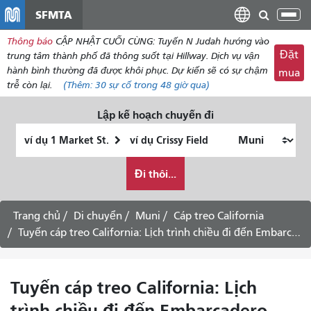
đến
SFMTA
Chu
nội
đổi
Thông báo
CẬP NHẬT CUỐI CÙNG: Tuyến N Judah hướng vào
dung
điề
Đặt
trung tâm thành phố đã thông suốt tại Hillway. Dịch vụ vận
hư
hành bình thường đã được khôi phục. Dự kiến ​​sẽ có sự chậm
mua
trễ còn lại.
(Thêm:
30
sự cố trong 48 giờ qua)
Lập kế hoạch chuyến đi
Vị
Địa
trí
điểm
Tôi
bắt
kết
Đi thôi...
muốn
đầu
thúc
đi
du
Trang chủ
Di chuyển
Muni
Cáp treo California
lịch
Tuyến cáp treo California: Lịch trình chiều đi đến Embarcadero -
như
thế
nào
Tuyến cáp treo California: Lịch
trình chiều đi đến Embarcadero -