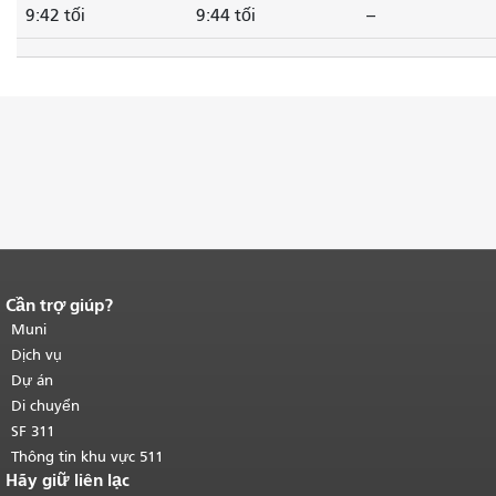
9:42 tối
9:44 tối
--
Cần trợ giúp?
Kết thúc nội dung trang.
Phần còn lại
của trang này được lặp lại trên mọi
Muni
trang.
Quay lại đầu trang nội dung
Dịch vụ
chính
.
Dự án
Di chuyển
SF 311
Thông tin khu vực 511
Hãy giữ liên lạc