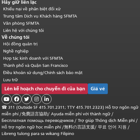
Hãy giữ liên lạc
Khiếu nại về phân biệt đối xử
Trung tâm Dịch vụ Khách hàng SFMTA
Văn phòng SFMTA
Liên hệ với chúng tôi
Về chúng tôi
Hội đồng quản trị
Nghề nghiệp
Hợp tác kinh doanh với SFMTA
Thành phố và Quận San Francisco
Điều khoản sử dụng/Chính sách bảo mật
Lưu trữ
Lên kế hoạch cho chuyến đi của bạn
Giá vé





☎
311 (Outside SF 415.701.2311; TTY 415.701.2323) Hỗ trợ ngôn ngữ
miễn phí /
免費語言協助
/
Ayuda miễn phí với thành ngữ
/
Бесплатная помощь переводчиков
/
Trợ giúp Thông dịch Miễn phí
/
Hỗ trợ ngôn ngữ học
miễn phí
/
無料の言語支援
/
무료 언어 지원
/
Libreng tulong para sa wikang Filipino