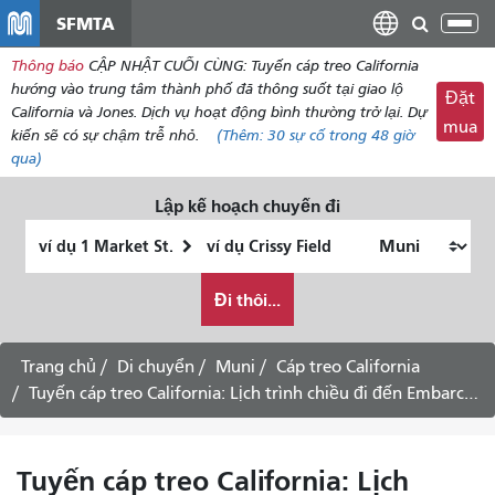
đến
SFMTA
Chu
nội
đổi
Thông báo
CẬP NHẬT CUỐI CÙNG: Tuyến cáp treo California
dung
điề
hướng vào trung tâm thành phố đã thông suốt tại giao lộ
Đặt
hư
California và Jones. Dịch vụ hoạt động bình thường trở lại. Dự
mua
kiến ​​sẽ có sự chậm trễ nhỏ.
(Thêm:
30
sự cố trong 48 giờ
qua)
Lập kế hoạch chuyến đi
Vị
Địa
trí
điểm
Tôi
bắt
kết
Đi thôi...
muốn
đầu
thúc
đi
du
Trang chủ
Di chuyển
Muni
Cáp treo California
lịch
Tuyến cáp treo California: Lịch trình chiều đi đến Embarcadero -
như
thế
nào
Tuyến cáp treo California: Lịch