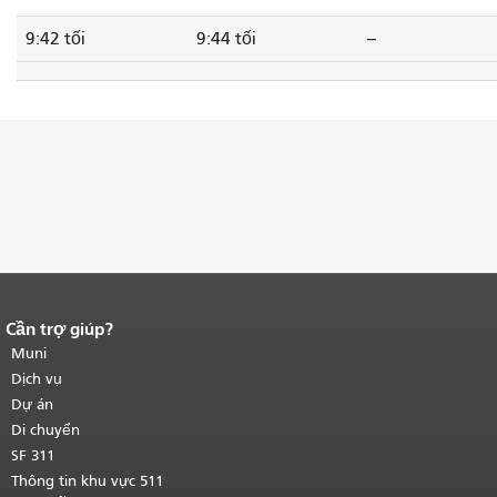
9:42 tối
9:44 tối
--
Cần trợ giúp?
Kết thúc nội dung trang.
Phần còn lại
của trang này được lặp lại trên mọi
Muni
trang.
Quay lại đầu trang nội dung
Dịch vụ
chính
.
Dự án
Di chuyển
SF 311
Thông tin khu vực 511