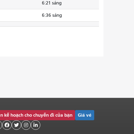
6:21 sáng
6:36 sáng
n kế hoạch cho chuyến đi của bạn
Giá vé



