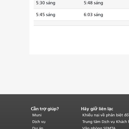
5:30 sáng
5:48 sáng
5:45 sáng
6:03 sáng
Cần trợ giúp?
Hãy giữ liên lạc
Kết
thúc
Muni
Khiếu nại về phân biệt đố
nội
Dịch vụ
Trung tâm Dịch vụ Khách
dung
Dự án
Văn phòng SFMTA