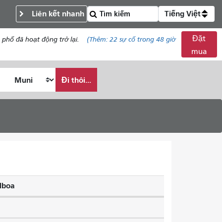
Liên kết nhanh
Tiếng Việt
Đặt
phố đã hoạt động trở lại.
(Thêm:
22
sự cố trong 48 giờ
mua
Đi thôi...
lboa