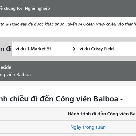
đến
ề chúng tôi
Nghề nghiệp
nội
dung
th & Holloway đã được khắc phục. Tuyến M Ocean View chiều vào thành 
Vị
Địa
n đi
Tôi
trí
điểm
muốn
bắt
kết
đi
đầu
thúc
leside
du
ông viên Balboa -
lịch
như
thế
ình chiều đi đến Công viên Balboa -
nào
Hành trình đi đến Công viên Ba
Ngày trong tuần