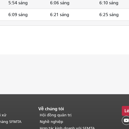
5:54 sáng
6:06 sáng
6:10 sáng
6:09 sáng
6:21 sáng
6:25 sáng
Về chúng tôi
Lê
i xử
Hội đồng quản trị

 hàng SFMTA
Nghề nghiệp
Hợp tác kinh doanh với SFMTA