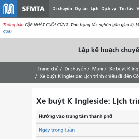
SFMTA
Di chuyển
Dự án
Lịch
Dịch vụ
Tin tức
V
Thông báo
CẬP NHẬT CUỐI CÙNG: Tình trạng tắc nghẽn gần giao lộ 19
qua)
Lập kế hoạch chuyế
Trang chủ
Di chuyển
Muni
Xe buýt K Ing
Xe buýt K Ingleside: Lịch trình chiều đi đến C
Xe buýt K Ingleside: Lịch tr
Hướng vào trung tâm thành phố
Ngày trong tuần