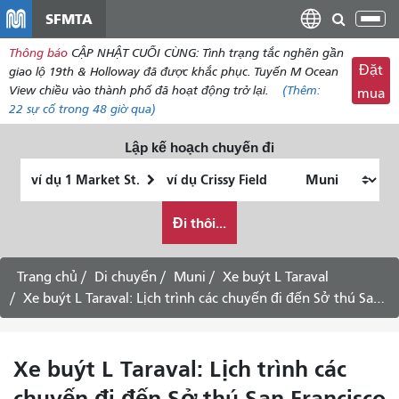
đến
SFMTA
Chu
nội
đổi
Thông báo
CẬP NHẬT CUỐI CÙNG: Tình trạng tắc nghẽn gần
dung
điề
Đặt
giao lộ 19th & Holloway đã được khắc phục. Tuyến M Ocean
hư
View chiều vào thành phố đã hoạt động trở lại.
(Thêm:
mua
22
sự cố trong 48 giờ qua)
Lập kế hoạch chuyến đi
Vị
Địa
trí
điểm
Tôi
bắt
kết
Đi thôi...
muốn
đầu
thúc
đi
du
Trang chủ
Di chuyển
Muni
Xe buýt L Taraval
lịch
Xe buýt L Taraval: Lịch trình các chuyến đi đến Sở thú San Francisco
như
thế
nào
Xe buýt L Taraval: Lịch trình các
chuyến đi đến Sở thú San Francisco