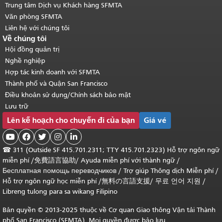
Trung tâm Dịch vụ Khách hàng SFMTA
Văn phòng SFMTA
Liên hệ với chúng tôi
Về chúng tôi
Hội đồng quản trị
Nghề nghiệp
Hợp tác kinh doanh với SFMTA
Thành phố và Quận San Francisco
Điều khoản sử dụng/Chính sách bảo mật
Lưu trữ
Lên kế hoạch cho chuyến đi của bạn
Giá vé





☎
311 (Outside SF 415.701.2311; TTY 415.701.2323) Hỗ trợ ngôn ngữ
miễn phí /
免費語言協助
/
Ayuda miễn phí với thành ngữ
/
Бесплатная помощь переводчиков
/
Trợ giúp Thông dịch Miễn phí
/
Hỗ trợ ngôn ngữ học
miễn phí
/
無料の言語支援
/
무료 언어 지원
/
Libreng tulong para sa wikang Filipino
Bản quyền © 2013-2025 thuộc về Cơ quan Giao thông Vận tải Thành
phố San Francisco (SFMTA). Mọi quyền được bảo lưu.