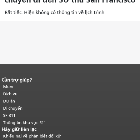
Rất tiếc. Hiện không có thông tin về lịch trình.
Cần trợ giúp?
Kết thúc nội dung trang.
Phần còn lại
của trang này được lặp lại trên mọi
Muni
trang.
Quay lại đầu trang nội dung
Dịch vụ
chính
.
Dự án
Di chuyển
SF 311
Thông tin khu vực 511
Hãy giữ liên lạc
Khiếu nại về phân biệt đối xử