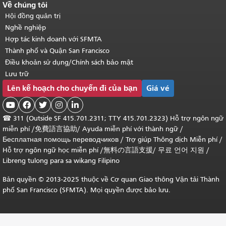
Về chúng tôi
Hội đồng quản trị
Nghề nghiệp
Hợp tác kinh doanh với SFMTA
Thành phố và Quận San Francisco
Điều khoản sử dụng/Chính sách bảo mật
Lưu trữ
Lên kế hoạch cho chuyến đi của bạn
Giá vé





☎
311 (Outside SF 415.701.2311; TTY 415.701.2323) Hỗ trợ ngôn ngữ
miễn phí /
免費語言協助
/
Ayuda miễn phí với thành ngữ
/
Бесплатная помощь переводчиков
/
Trợ giúp Thông dịch Miễn phí
/
Hỗ trợ ngôn ngữ học
miễn phí
/
無料の言語支援
/
무료 언어 지원
/
Libreng tulong para sa wikang Filipino
Bản quyền © 2013-2025 thuộc về Cơ quan Giao thông Vận tải Thành
phố San Francisco (SFMTA). Mọi quyền được bảo lưu.