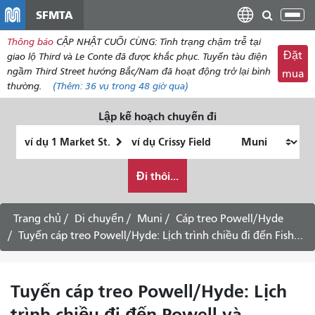
đến
SFMTA
Chu
nội
đổi
Thông báo
CẬP NHẬT CUỐI CÙNG: Tình trạng chậm trễ tại
dung
điề
Đặt
giao lộ Third và Le Conte đã được khắc phục. Tuyến tàu điện
hư
ngầm Third Street hướng Bắc/Nam đã hoạt động trở lại bình
mua
thường.
(Thêm:
36 vụ
trong 48 giờ qua)
Lập kế hoạch chuyến đi
Vị
Địa
trí
điểm
Tôi
bắt
kết
Đi thôi...
muốn
đầu
thúc
đi
du
Trang chủ
Di chuyển
Muni
Cáp treo Powell/Hyde
lịch
Tuyến cáp treo Powell/Hyde: Lịch trình chiều đi đến Fisherman's Wharf
như
thế
nào
Tuyến cáp treo Powell/Hyde: Lịch
trình chiều đi đến Powell và