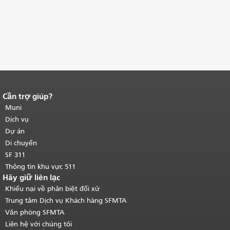
Cần trợ giúp?
Kết thúc nội dung trang.
Phần còn lại
của trang này được lặp lại trên mọi
Muni
trang.
Quay lại đầu trang nội dung
Dịch vụ
chính
.
Dự án
Di chuyển
SF 311
Thông tin khu vực 511
Hãy giữ liên lạc
Khiếu nại về phân biệt đối xử
Trung tâm Dịch vụ Khách hàng SFMTA
Văn phòng SFMTA
Liên hệ với chúng tôi