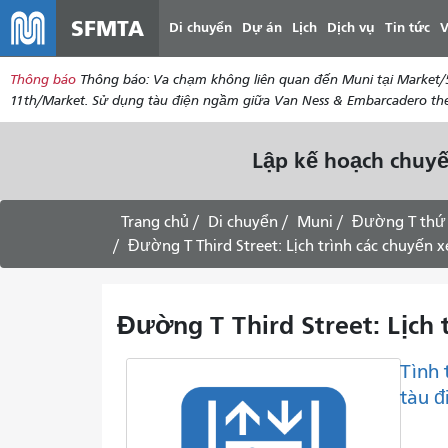
SFMTA
Di chuyển
Dự án
Lịch
Dịch vụ
Tin tức
V
Thông báo
Thông báo: Va chạm không liên quan đến Muni tại Market/5
11th/Market. Sử dụng tàu điện ngầm giữa Van Ness & Embarcadero theo
Lập kế hoạch chuyế
Trang chủ
Di chuyển
Muni
Đường T thứ
Đường T Third Street: Lịch trình các chuyến 
Đường T Third Street: Lịch 
Tình 
tàu 