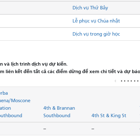
Dịch vụ Thứ Bảy
Lễ phục vụ Chúa nhật
Dịch vụ trong giờ học
và lịch trình dịch vụ dự kiến.
liên kết đến tất cả các điểm dừng để xem chi tiết và dự báo 
erba
uena/Moscone
ation
4th & Brannan
outhbound
Southbound
4th St & King St
--
--