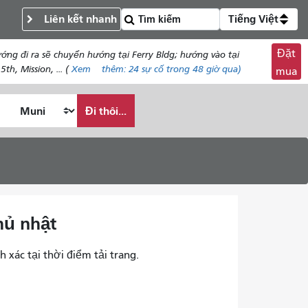
Liên kết nhanh
Tiếng Việt
Đặt
ng đi ra sẽ chuyển hướng tại Ferry Bldg; hướng vào tại
h, Mission, ... (
Xem
thêm:
24
sự cố trong 48 giờ qua)
mua
Đi thôi...
hủ nhật
h xác tại thời điểm tải trang.