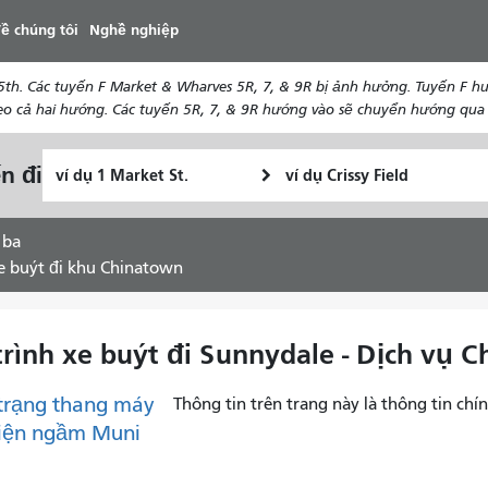
đến
ề chúng tôi
Nghề nghiệp
nội
dung
th. Các tuyến F Market & Wharves 5R, 7, & 9R bị ảnh hưởng. Tuyến F hướ
 cả hai hướng. Các tuyến 5R, 7, & 9R hướng vào sẽ chuyển hướng qua 5t
Vị
Địa
n đi
Tôi
trí
điểm
muốn
bắt
kết
đi
đầu
thúc
 ba
du
xe buýt đi khu Chinatown
lịch
như
thế
trình xe buýt đi Sunnydale - Dịch vụ C
nào
trạng thang máy
Thông tin trên trang này là thông tin chín
điện ngầm Muni