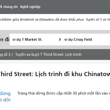
đến
ề chúng tôi
Nghề nghiệp
nội
dung
ister giữa Broderick và Divisadero đã được khắc phục. Tuyến số 5 và 5R 
Vị
Địa
n đi
Tôi
trí
điểm
muốn
bắt
kết
đi
đầu
thúc
g số 3
Tuyến xe buýt T Third Street: Lịch trình
du
lịch
như
hird Street: Lịch trình đi khu Chinat
thế
nào
dừng
Trạng thái dừng được cập nhật 30 phút một lần vào 
di dời