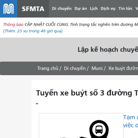
SFMTA
Di chuyển
Dự án
Lịch
Dịch vụ
Tin tức
V
Thông báo
CẬP NHẬT CUỐI CÙNG: Tình trạng tắc nghẽn trên đường McAll
(Thêm:
25 vụ
trong 48 giờ qua)
Lập kế hoạch chuyế
Trang chủ
Di chuyển
Muni
Xe buýt đườn
Tuyến xe buýt số 3 đường T
-
Tạm 
việc 