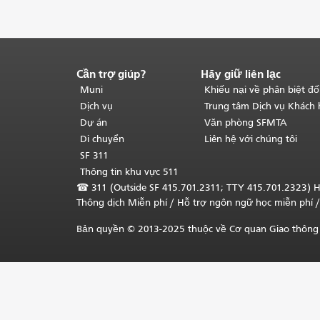
Cần trợ giúp?
Hãy giữ liên lạc
Kết
thúc
Muni
Khiếu nại về phân biệt đố
nội
Dịch vụ
Trung tâm Dịch vụ Khách
dung
Dự án
Văn phòng SFMTA
trang.
Phần
Di chuyển
Liên hệ với chúng tôi
còn
SF 311
lại
Thông tin khu vực 511
của
☎
311 (Outside SF 415.701.2311; TTY 415.701.2323) H
trang
Thông dịch Miễn phí
/ Hỗ trợ ngôn ngữ học
miễn phí
/
này
được
Bản quyền © 2013-2025 thuộc về Cơ quan Giao thông 
lặp
lại
trên
mọi
trang.
Quay