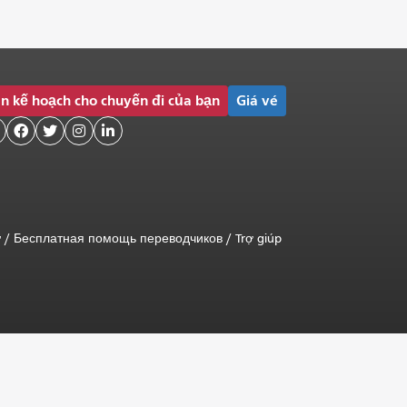
n kế hoạch cho chuyến đi của bạn
Giá vé




ữ
/
Бесплатная помощь переводчиков
/
Trợ giúp