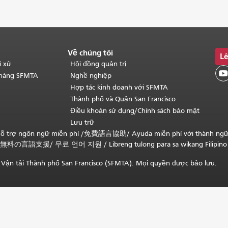
Về chúng tôi
Lê
i xử
Hội đồng quản trị

 hàng SFMTA
Nghề nghiệp
Hợp tác kinh doanh với SFMTA
Thành phố và Quận San Francisco
Điều khoản sử dụng/Chính sách bảo mật
Lưu trữ
ỗ trợ ngôn ngữ miễn phí /
免費語言協助
/
Ayuda miễn phí với thành ng
無料の言語支援
/
무료 언어 지원
/
Libreng tulong para sa wikang Filipino
Vận tải Thành phố San Francisco (SFMTA). Mọi quyền được bảo lưu.