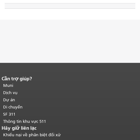
Cần trợ giúp?
Kết thúc nội dung trang.
Phần còn lại
của trang này được lặp lại trên mọi
Muni
trang.
Quay lại đầu trang nội dung
Dịch vụ
chính
.
Dự án
Di chuyển
SF 311
Thông tin khu vực 511
Hãy giữ liên lạc
Khiếu nại về phân biệt đối xử