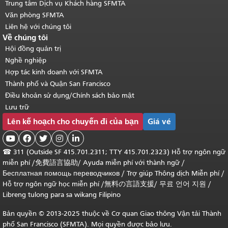
Trung tâm Dịch vụ Khách hàng SFMTA
Văn phòng SFMTA
Liên hệ với chúng tôi
Về chúng tôi
Hội đồng quản trị
Nghề nghiệp
Hợp tác kinh doanh với SFMTA
Thành phố và Quận San Francisco
Điều khoản sử dụng/Chính sách bảo mật
Lưu trữ
Lên kế hoạch cho chuyến đi của bạn
Giá vé





☎
311 (Outside SF 415.701.2311; TTY 415.701.2323) Hỗ trợ ngôn ngữ
miễn phí /
免費語言協助
/
Ayuda miễn phí với thành ngữ
/
Бесплатная помощь переводчиков
/
Trợ giúp Thông dịch Miễn phí
/
Hỗ trợ ngôn ngữ học
miễn phí
/
無料の言語支援
/
무료 언어 지원
/
Libreng tulong para sa wikang Filipino
Bản quyền © 2013-2025 thuộc về Cơ quan Giao thông Vận tải Thành
phố San Francisco (SFMTA). Mọi quyền được bảo lưu.