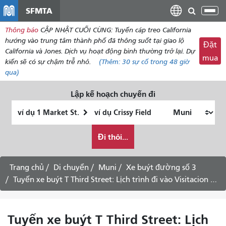
đến
SFMTA
Chu
nội
đổi
Thông báo
CẬP NHẬT CUỐI CÙNG: Tuyến cáp treo California
dung
điề
hướng vào trung tâm thành phố đã thông suốt tại giao lộ
Đặt
hư
California và Jones. Dịch vụ hoạt động bình thường trở lại. Dự
mua
kiến ​​sẽ có sự chậm trễ nhỏ.
(Thêm:
30
sự cố trong 48 giờ
qua)
Lập kế hoạch chuyến đi
Vị
Địa
trí
điểm
Tôi
bắt
kết
Đi thôi...
muốn
đầu
thúc
đi
du
Trang chủ
Di chuyển
Muni
Xe buýt đường số 3
lịch
Tuyến xe buýt T Third Street: Lịch trình đi vào Visitacion Valley qua trung tâm thành phố -
như
thế
nào
Tuyến xe buýt T Third Street: Lịch