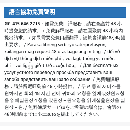
語言協助免責聲明
415.646.2715
☎
：如需免費口譯服務，請在會議前 48 小
時提交您的請求。 /
免費解釋服務，請在團聚前 48 小時內
提出請求。
/
如果需要免費口語翻譯，請於會議前48小時提
出要求
。 / Para sa
libreng serbisyo saterpretasyon,
kailangan mag-request 48
oras bago ang miting
. /
dối với
dịch vụ thông dịch miễn phí，vui lagụ thông ych miễn
phí，vui lig᧻
giờ trước cuộc họp
。 /
Для бесплатных
услуг устного перевода просьба представить ваш
запоба представить ваш запо собрания.
/
免費翻譯服
務，請於留尼旺島前 48 小時提供。
/
무료 통역 서비스를
원하시면 회의 48 시간 전에 귀하의 요청을 엶에쟋쟜읜요청
을 엵에십읜쟋４청을 았읜쟋－읜요청을 엵에십윭읜쟜을 십
읜쟋＋읜.
/
無料通訳サービsuをご希望の場合は、會議の
48時間前までにrikエsutoを提出してください。