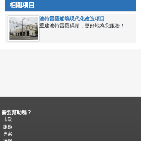
相關項目
波特雷羅船塢現代化改造項目
重建波特雷羅碼頭，更好地為您服務！
需要幫助嗎？
頁面內容結束。
本頁剩餘內容在每一頁
都會重複顯示。
市政
返回主要內容頂部
。
服務
專案