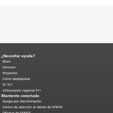
¿Necesitar ayuda?
Fin del contenido de la página.
El resto
de esta página se repite en todas las
Muni
páginas.
Volver al principio del
Servicios
contenido principal
.
Proyectos
Cómo desplazarse
SF 311
Información regional 511
Mantente conectado
Quejas por discriminación
Centro de atención al cliente de SFMTA
Oficinas de SFMTA