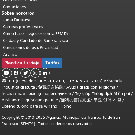
Contáctanos
Sobre nosotros
Junta Directiva
Carreras profesionales
Cómo hacer negocios con la SFMTA
Ciudad y Condado de San Francisco
Condiciones de uso/Privacidad
Archivo
Planifica tu viaje
Tarifas





☎
311 (Fuera de SF 415.701.2311; TTY 415.701.2323) Asistencia
lingüística gratuita /
免費語言協助
/
Ayuda gratis con el idioma
/
Бесплатная помощь переводчиков
/
Trợ giúp Thông dịch Miễn phí
/
Assistance linguistique gratuite
/
無料の言語支援
/
무료 언어 지원
/
Libreng tulong para sa wikang Filipino
Copyright © 2013-2025 Agencia Municipal de Transporte de San
Francisco (SFMTA). Todos los derechos reservados.