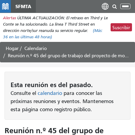
Pasar
SFMTA
Alt
al
nav
Alertas
ÚLTIMA ACTUALIZACIÓN: El retraso en Third y Le
contenido
Conte se ha solucionado. La línea T Third Street en
principal
Suscribir
dirección norte/sur reanuda su servicio regular.
(Más:
36
en las últimas 48 horas)
Hogar
Calendario
Reunión n.º 45 del grupo de trabajo del proyecto de modernización del patio de Potrero
Esta
reunión
es del pasado.
Consulte el
calendario
para conocer las
próximas reuniones y eventos. Mantenemos
esta página como registro público.
Reunión n.º 45 del grupo de