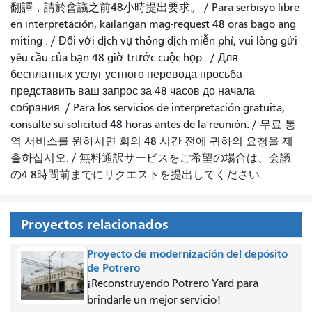
翻譯，請於會議之前48小時提出要求
。 /
Para serbisyo libre
en interpretación, kailangan mag-request 48 oras bago ang
miting
. /
Đối với dịch vụ thông dịch miễn phí, vui lòng gửi
yêu cầu của bạn 48 giờ trước cuộc họp
. /
Для
бесплатных услуг устного перевода просьба
представить ваш запрос за 48 часов до начала
собрания.
/
Para los servicios de interpretación gratuita,
consulte su solicitud 48 horas antes de la reunión.
/
무료 통
역 서비스를 원하시면 회의 48 시간 전에 귀하의 요청을 제
출하십시오.
/
無料通訳サービスをご希望の場合は、会議
の4 8時間前までにリクエストを提出してください.
Proyectos relacionados
Proyecto de modernización del depósito
de Potrero
¡Reconstruyendo Potrero Yard para
brindarle un mejor servicio!