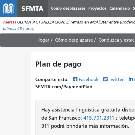
SFMTA
Cómo desplazarse
Proyectos
Calendario
S
Alertas
ÚLTIMA ACTUALIZACIÓN: El retraso en McAllister entre Broderick 
últimas 48 horas)
Hogar
Cómo desplazarse
Conduzca y estac
Plan de pago
Comparte esto:
Facebook
Twitter
SFMTA.com/PaymentPlan
Hay asistencia lingüística gratuita dis
de San Francisco:
415.701.2311
; teleti
311 podrá brindarle más información.