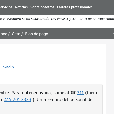
Pasar
ervicios
Noticias
Sobre nosotros
Carreras profesionales
al
contenido
y Divisadero se ha solucionado. Las líneas 5 y 5R, tanto de entrada como 
principal
ione
Citas
Plan de pago
LinkedIn
ponible. Para obtener ayuda, llame al ☎
311
(fuera
po:
415.701.2323
). Un miembro del personal del