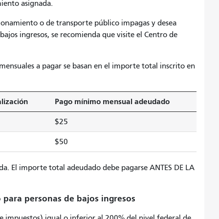
miento asignada.
acionamiento o de transporte público impagas y desea
bajos ingresos, se recomienda que visite el Centro de
mensuales a pagar se basan en el importe total inscrito en
lización
Pago mínimo mensual adeudado
$25
$50
ida. El importe total adeudado debe pagarse ANTES DE LA
o para personas de bajos ingresos
e impuestos) igual o inferior al 200% del nivel federal de