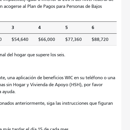
en acogerse al Plan de Pagos para Personas de Bajos
3
4
5
6
0
$54,640
$66,000
$77,360
$88,720
l del hogar que supere los seis.
ente, una aplicación de beneficios WIC en su teléfono o una
nas sin Hogar y Vivienda de Apoyo (HSH), por favor
a ayuda.
onados anteriormente, siga las instrucciones que figuran
 más tardar el día 15 de cada mes.