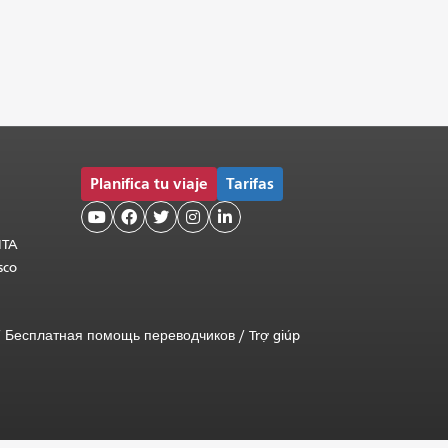
Planifica tu viaje
Tarifas





MTA
sco
/
Бесплатная помощь переводчиков
/
Trợ giúp