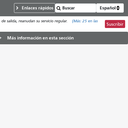
Enlaces rápidos
Español
de salida, reanudan su servicio regular.
(Más:
25
en las
Suscribir
Más información en esta sección