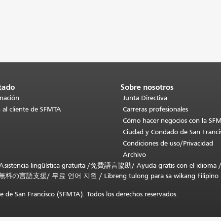
tado
Sobre nosotros
inación
Junta Directiva
 al cliente de SFMTA
Carreras profesionales
Cómo hacer negocios con la SF
Ciudad y Condado de San Franci
Condiciones de uso/Privacidad
Archivo
stencia lingüística gratuita /
免費語言協助
/
Ayuda gratis con el idioma
無料の言語支援
/
무료 언어 지원
/
Libreng tulong para sa wikang Filipino
 de San Francisco (SFMTA). Todos los derechos reservados.