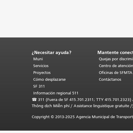
¿Necesitar ayuda?
Mantente conec
Fin
del
Muni
Quejas por discrim
contenido
Servicios
Centro de atención
de
Proyectos
Oficinas de SFMTA
la
Cómo desplazarse
Contáctanos
página.
El
SF 311
resto
Información regional 511
de
☎
311 (Fuera de SF 415.701.2311; TTY 415.701.2323) Asi
esta
Thông dịch Miễn phí
/
Assistance linguistique gratuite
/
página
se
Copyright © 2013-2025 Agencia Municipal de Transporte
repite
en