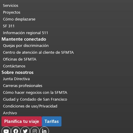
páginas.
Volver al principio del
Servicios
contenido principal
.
Proyectos
Cómo desplazarse
SF 311
Información regional 511
Mantente conectado
Quejas por discriminación
Centro de atención al cliente de SFMTA
Oficinas de SFMTA
Contáctanos
Sobre nosotros
Junta Directiva
Carreras profesionales
Cómo hacer negocios con la SFMTA
Ciudad y Condado de San Francisco
Condiciones de uso/Privacidad
Archivo
Planifica tu viaje
Tarifas




