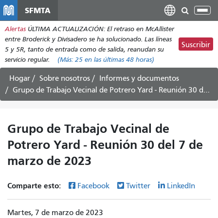
Pasar
SFMTA
Alt
al
nav
Alertas
ÚLTIMA ACTUALIZACIÓN: El retraso en McAllister
contenido
entre Broderick y Divisadero se ha solucionado. Las líneas
principal
Suscribir
5 y 5R, tanto de entrada como de salida, reanudan su
servicio regular.
(Más:
25
en las últimas 48 horas)
Hogar
Sobre nosotros
Informes y documentos
Grupo de Trabajo Vecinal de Potrero Yard - Reunión 30 del 7 de marzo de 2023
Grupo de Trabajo Vecinal de
Potrero Yard - Reunión 30 del 7 de
marzo de 2023
Comparte esto:
Facebook
Twitter
LinkedIn
Martes, 7 de marzo de 2023