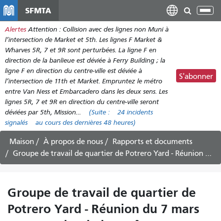
Aller
SFMTA
Bas
au
la
Alertes
Attention : Collision avec des lignes non Muni à
contenu
nav
l’intersection de Market et 5th. Les lignes F Market &
principal
Wharves 5R, 7 et 9R sont perturbées. La ligne F en
direction de la banlieue est déviée à Ferry Building ; la
ligne F en direction du centre-ville est déviée à
S'abonner
l’intersection de 11th et Market. Empruntez le métro
entre Van Ness et Embarcadero dans les deux sens. Les
lignes 5R, 7 et 9R en direction du centre-ville seront
déviées par 5th, Mission…
(Suite :
24 incidents
signalés
au cours des dernières 48 heures)
Maison
À propos de nous
Rapports et documents
Groupe de travail de quartier de Potrero Yard - Réunion du 7 mars 2023 - Ordre du jour n° 30
Groupe de travail de quartier de
Potrero Yard - Réunion du 7 mars