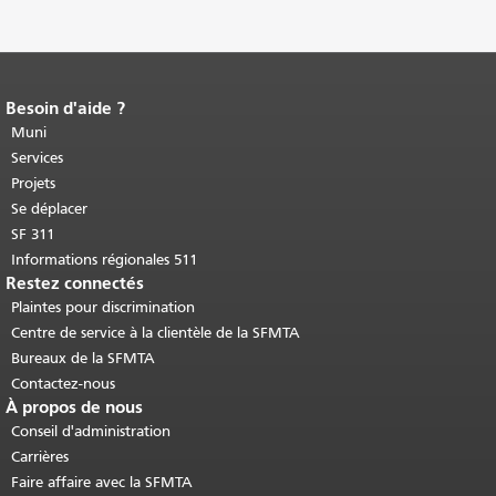
Besoin d'aide ?
Fin du contenu de la page.
Le reste de
cette page se répète sur chaque page.
Muni
Retour au haut du contenu principal
.
Services
Projets
Se déplacer
SF 311
Informations régionales 511
Restez connectés
Plaintes pour discrimination
Centre de service à la clientèle de la SFMTA
Bureaux de la SFMTA
Contactez-nous
À propos de nous
Conseil d'administration
Carrières
Faire affaire avec la SFMTA