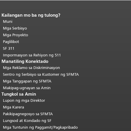
Kailangan mo ba ng tulong?
Katapusan ng nilalaman ng
pahina.
Muni
Ang natitirang bahagi ng
pahinang ito ay nauulit sa bawat
Mga Serbisyo
pahina.
Bumalik sa tuktok ng
Mga Proyekto
pangunahing nilalaman
.
Paglilibot
SF 311
Impormasyon sa Rehiyon ng 511
Manatiling Konektado
Mga Reklamo sa Diskriminasyon
Sentro ng Serbisyo sa Kustomer ng SFMTA
Mga Tanggapan ng SFMTA
Makipag-ugnayan sa Amin
Tungkol sa Amin
Lupon ng mga Direktor
Mga Karera
Pakikipagnegosyo sa SFMTA
Lungsod at Kondado ng SF
Mga Tuntunin ng Paggamit/Pagkapribado