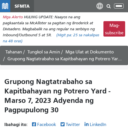
Laktawan
SFMTA
I-
ang
tog
Mga Alerto
HULING UPDATE: Naayos na ang
pangunahing
ang
pagkaantala sa McAllister sa pagitan ng Broderick at
nilalaman
Mag-
nab
Divisadero. Magbabalik na ang regular na serbisyo ng
subscribe
Inbound/Outbound 5 at 5R.
(Higit pa:
25
sa nakalipas
na 48 oras)
Tahanan
Tungkol sa Amin
Mga Ulat at Dokumento
Grupong Nagtatrabaho sa Kapitbahayan ng Potrero Yard - Marso 7, 2023 Adyenda ng Pagpupulong 30
Grupong Nagtatrabaho sa
Kapitbahayan ng Potrero Yard -
Marso 7, 2023 Adyenda ng
Pagpupulong 30
Ibahagi ito:
Facebook
Twitter
LinkedIn