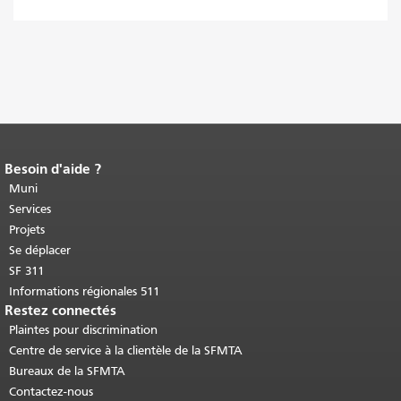
Besoin d'aide ?
Fin du contenu de la page.
Le reste de
cette page se répète sur chaque page.
Muni
Retour au haut du contenu principal
.
Services
Projets
Se déplacer
SF 311
Informations régionales 511
Restez connectés
Plaintes pour discrimination
Centre de service à la clientèle de la SFMTA
Bureaux de la SFMTA
Contactez-nous