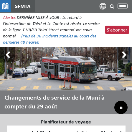
Aller
SFMTA
Bas
au
la
Alertes
DERNIÈRE MISE À JOUR : Le retard à
contenu
nav
l’intersection de Third et Le Conte est résolu. Le service
principal
de la ligne T NB/SB Third Street reprend son cours
S'abonner
normal.
(Plus de
36
incidents signalés au cours des
dernières 48 heures)
Outside Lands, du 7 au 9 août
Changements de service de la Muni à
Laissez Muni vous transporter tout
Combler notre déficit budgétaire pour
compter du 29 août
au long de l'été
sauver la municipalité
Planificateur de voyage
Lieu
Lieu