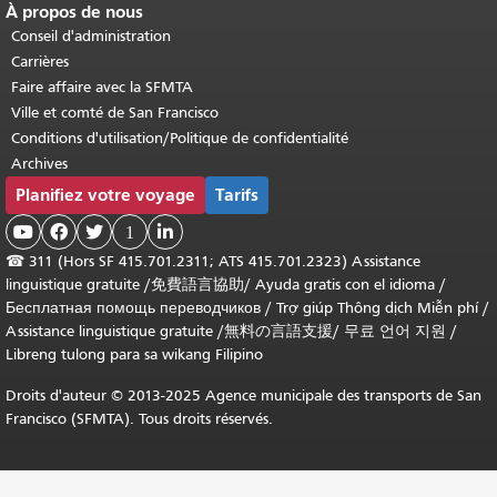
À propos de nous
Conseil d'administration
Carrières
Faire affaire avec la SFMTA
Ville et comté de San Francisco
Conditions d'utilisation/Politique de confidentialité
Archives
Planifiez votre voyage
Tarifs



1

☎
311 (Hors SF 415.701.2311; ATS 415.701.2323) Assistance
linguistique gratuite /
免費語言協助
/
Ayuda gratis con el idioma
/
Бесплатная помощь переводчиков
/
Trợ giúp Thông dịch Miễn phí
/
Assistance linguistique gratuite
/
無料の言語支援
/
무료 언어 지원
/
Libreng tulong para sa wikang Filipino
Droits d'auteur © 2013-2025 Agence municipale des transports de San
Francisco (SFMTA). Tous droits réservés.