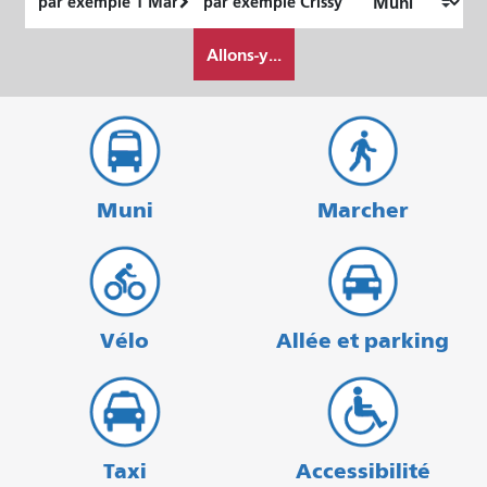
de
final
Comment
départ
Allons-y...
je
veux
voyager
Muni
Marcher
Vélo
Allée et parking
Taxi
Accessibilité