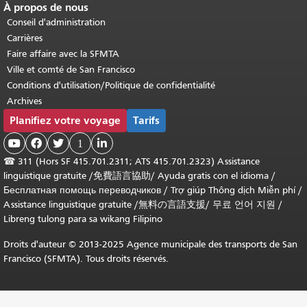
À propos de nous
Conseil d'administration
Carrières
Faire affaire avec la SFMTA
Ville et comté de San Francisco
Conditions d'utilisation/Politique de confidentialité
Archives
Planifiez votre voyage
Tarifs



1

☎
311 (Hors SF 415.701.2311; ATS 415.701.2323) Assistance
linguistique gratuite /
免費語言協助
/
Ayuda gratis con el idioma
/
Бесплатная помощь переводчиков
/
Trợ giúp Thông dịch Miễn phí
/
Assistance linguistique gratuite
/
無料の言語支援
/
무료 언어 지원
/
Libreng tulong para sa wikang Filipino
Droits d'auteur © 2013-2025 Agence municipale des transports de San
Francisco (SFMTA). Tous droits réservés.