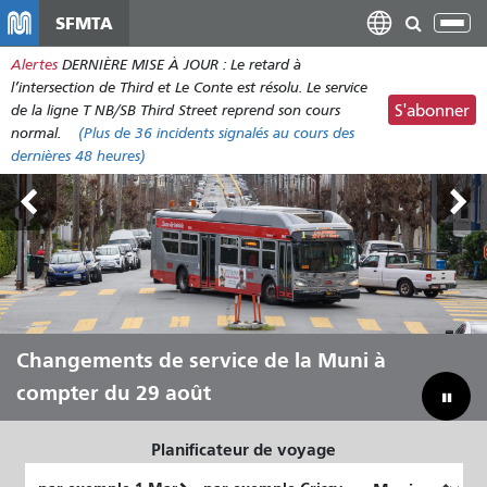
Aller
SFMTA
Bas
au
la
Alertes
DERNIÈRE MISE À JOUR : Le retard à
contenu
nav
l’intersection de Third et Le Conte est résolu. Le service
principal
de la ligne T NB/SB Third Street reprend son cours
S'abonner
normal.
(Plus de
36
incidents signalés au cours des
dernières 48 heures)
Outside Lands, du 7 au 9 août
Changements de service de la Muni à
Laissez Muni vous transporter tout
Combler notre déficit budgétaire pour
compter du 29 août
au long de l'été
sauver la Muni
Planificateur de voyage
Lieu
Lieu