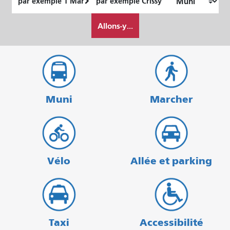
de
final
Comment
départ
Allons-y...
je
veux
voyager
Muni
Marcher
Vélo
Allée et parking
Taxi
Accessibilité