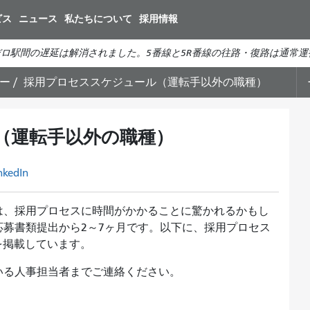
メ
ビス
ニュース
私たちについて
採用情報
イ
ン
ロ駅間の遅延は解消されました。5番線と5R番線の往路・復路は通常運
コ
ン
ター
採用プロセススケジュール（運転手以外の職種）
テ
ン
ツ
（運転手以外の職種）
に
移
nkedIn
動
は、採用プロセスに時間がかかることに驚かれるかもし
募書類提出から2～7ヶ月です。以下に、採用プロセス
を掲載しています。
いる人事担当者までご連絡ください。