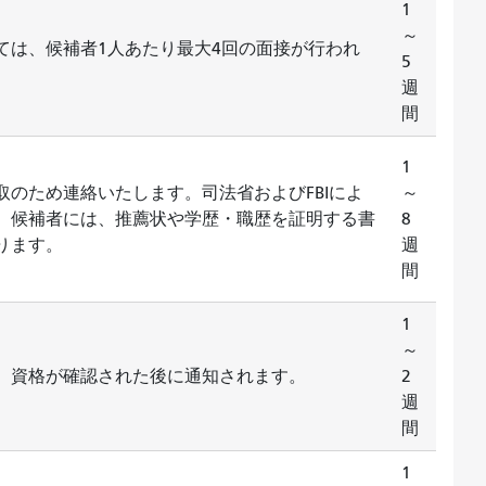
1
～
ては、候補者1人あたり最大4回の面接が行われ
5
週
間
1
のため連絡いたします。司法省およびFBIによ
～
、候補者には、推薦状や学歴・職歴を証明する書
8
あります。
週
間
1
～
、資格が確認された後に通知されます。
2
週
間
1