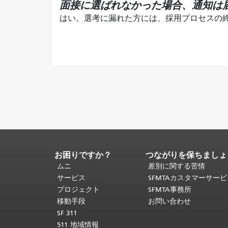
面接に選ばれなかった場合、通知は
はい。選考に漏れた方には、採用プロセスの
お困りですか？
つながりを保ちましょ
ペ
ー
ムニ
差別に関する苦情
ジ
サービス
SFMTAカスタマーサー
コ
プロジェクト
SFMTA事務所
ン
移動手段
お問い合わせ
テ
SF 311
ン
511 地域情報