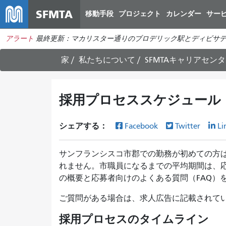
SFMTA
移動手段
プロジェクト
カレンダー
サー
アラート
最終更新：マカリスター通りのブロデリック駅とディビサデ
家
私たちについて
SFMTAキャリアセン
採用プロセススケジュール
シェアする：
Facebook
Twitter
Li
サンフランシスコ市郡での勤務が初めての方
れません。市職員になるまでの平均期間は、応
の概要と応募者向けのよくある質問（FAQ）
ご質問がある場合は、求人広告に記載されて
採用プロセスのタイムライン