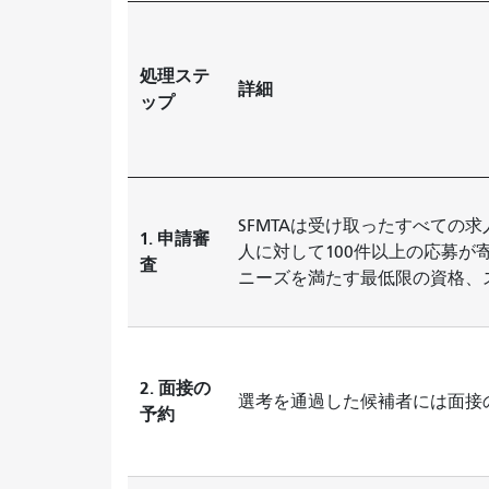
処理ステ
詳細
ップ
SFMTAは受け取ったすべての
1. 申請審
人に対して100件以上の応募
査
ニーズを満たす最低限の資格、
2. 面接の
選考を通過した候補者には面
予約