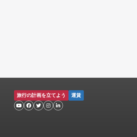
旅行の計画を立てよう
運賃




