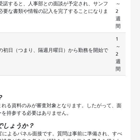
を受諾すると、人事部との面談が予定され、サンフ
～
必要な書類や情報の記入を完了することになりま
2
週
間
1
～
の初日（つまり、隔週月曜日）から勤務を開始で
2
週
間
？
まれる資料のみが審査対象となります。したがって、面
ーを持参する必要はありません。
でしょうか？
接官によるパネル面接です。質問は事前に準備され、すべ