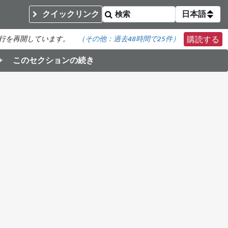
クイックリンク
日本語
行を再開しています。
（その他：
過去48時間で
25件）
購読する
このセクションの続き