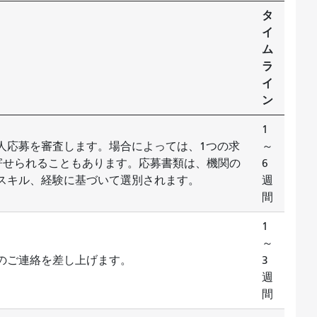
タ
イ
ム
ラ
イ
ン
1
求人応募を審査します。場合によっては、1つの求
～
が寄せられることもあります。応募書類は、機関の
6
スキル、経験に基づいて選別されます。
週
間
1
～
接のご連絡を差し上げます。
3
週
間