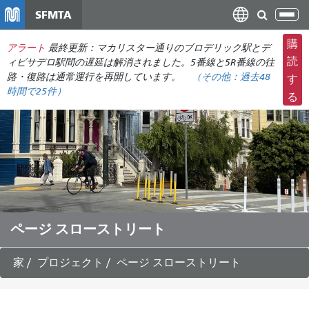
メ
SFMTA
ナ
イ
ビ
ン
購
アラート
最終更新：マカリスター通りのブロデリック駅とデ
ゲ
コ
読
ィビサデロ駅間の遅延は解消されました。5番線と5R番線の往
ー
ン
路・復路は通常運行を再開しています。
（その他：
過去48
す
シ
時間で
25件）
テ
る
ョ
ン
ン
ツ
の
に
切
移
り
動
替
え
ページ スローストリート
家
プロジェクト
ページ スローストリート