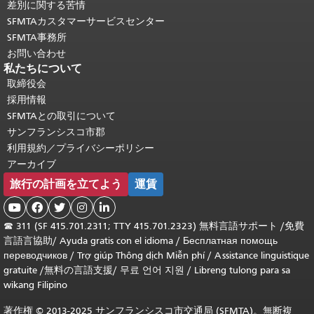
差別に関する苦情
SFMTAカスタマーサービスセンター
SFMTA事務所
お問い合わせ
私たちについて
取締役会
採用情報
SFMTAとの取引について
サンフランシスコ市郡
利用規約／プライバシーポリシー
アーカイブ
旅行の計画を立てよう
運賃





☎
311 (SF 415.701.2311; TTY 415.701.2323) 無料言語サポート /
免費
言語言協助
/
Ayuda gratis con el idioma
/
Бесплатная помощь
переводчиков
/
Trợ giúp Thông dịch Miễn phí
/
Assistance linguistique
gratuite
/
無料の言語支援
/
무료 언어 지원
/
Libreng tulong para sa
wikang Filipino
著作権 © 2013-2025 サンフランシスコ市交通局 (SFMTA)。無断複