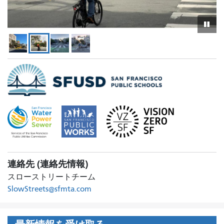
ス
ラ
イ
ド
シ
ョ
ー
を
再
生
ま
た
連絡先 (連絡先情報)
は
スローストリートチーム
一
SlowStreets@sfmta.com
時
停
止