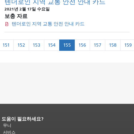
텐더로인 지역 교통 안전 안내 카드
2021년 2월 17일 수요일
보충 자료
텐더로인 지역 교통 안전 안내 카드
쪽
151
152
153
154
155
156
157
158
159
수
매
기
기
도움이 필요하세요?
페이지 내용 끝입니다.
이 페이지의 나
머지 내용은 모든 페이지에 반복됩니
무니
다.
메인 콘텐츠 상단으로 돌아가려면
서비스