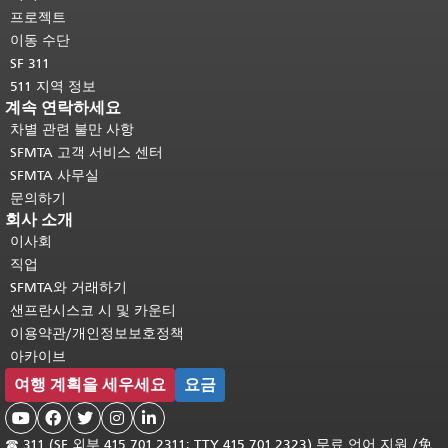
여기를 클릭하십시오
.
프로젝트
이동 수단
SF 311
511 지역 정보
계속 연락하세요
차별 관련 불만 사항
SFMTA 고객 서비스 센터
SFMTA 사무실
문의하기
회사 소개
이사회
직업
SFMTA와 거래하기
샌프란시스코 시 및 카운티
이용약관/개인정보보호정책
아카이브
여행 계획을 세우세요
요금





☎
311 (SF 외부 415.701.2311; TTY 415.701.2323) 무료 언어 지원 /
免