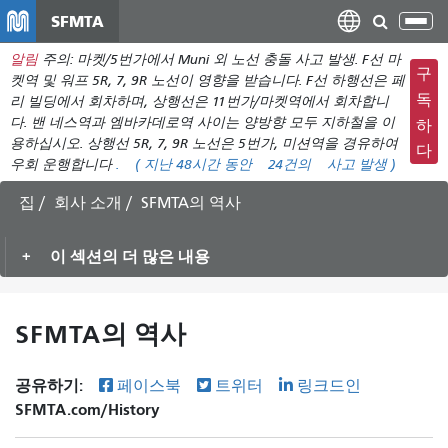
주
SFMTA
탐
요
색
알림
주의: 마켓/5번가에서 Muni 외 노선 충돌 사고 발생. F선 마
컨
메
구
켓역 및 워프 5R, 7, 9R 노선이 영향을 받습니다. F선 하행선은 페
텐
뉴
독
리 빌딩에서 회차하며, 상행선은 11번가/마켓역에서 회차합니
츠
다. 밴 네스역과 엠바카데로역 사이는 양방향 모두 지하철을 이
전
하
로
용하십시오. 상행선 5R, 7, 9R 노선은 5번가, 미션역을 경유하여
환
다
건
우회 운행합니다
.
( 지난 48시간 동안
24건의
사고 발생 )
너
집
회사 소개
SFMTA의 역사
뛰
기
이 섹션의 더 많은 내용
SFMTA의 역사
공유하기:
페이스북
트위터
링크드인
SFMTA.com/History