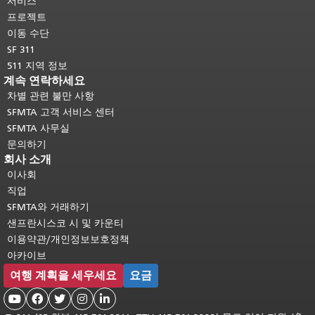
서비스
여기를 클릭하십시오
.
프로젝트
이동 수단
SF 311
511 지역 정보
계속 연락하세요
차별 관련 불만 사항
SFMTA 고객 서비스 센터
SFMTA 사무실
문의하기
회사 소개
이사회
직업
SFMTA와 거래하기
샌프란시스코 시 및 카운티
이용약관/개인정보보호정책
아카이브
여행 계획을 세우세요
요금




