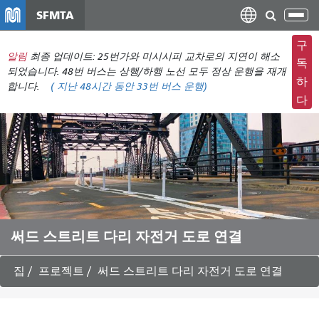
주
SFMTA
탐
요
색
컨
구
메
알림
최종 업데이트: 25번가와 미시시피 교차로의 지연이 해소
텐
독
뉴
되었습니다. 48번 버스는 상행/하행 노선 모두 정상 운행을 재개
츠
하
합니다.
(
지난 48시간 동안
33번 버스 운행)
전
로
다
환
건
너
뛰
기
써드 스트리트 다리 자전거 도로 연결
집
프로젝트
써드 스트리트 다리 자전거 도로 연결