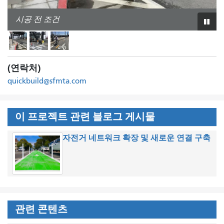
시공 전 조건
건설
시공 후 조건
슬
라
이
드
(연락처)
쇼
를
quickbuild@sfmta.com
재
생
이 프로젝트 관련 블로그 게시물
하
거
자전거 네트워크 확장 및 새로운 연결 구축
나
일
시
정
지
하
관련 콘텐츠
세