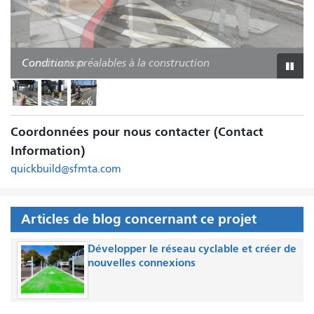
Conditions préalables à la construction
Construction
Conditions post-construction
Lanc
ou
mett
en
Coordonnées pour nous contacter (Contact
paus
le
Information)
diap
quickbuild@sfmta.com
Articles de blog concernant ce projet
Développer le réseau cyclable et créer de
nouvelles connexions