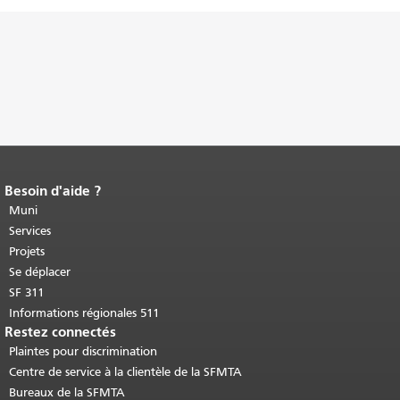
Besoin d'aide ?
Fin du contenu de la page.
Le reste de
cette page se répète sur chaque page.
Muni
Retour au haut du contenu principal
.
Services
Projets
Se déplacer
SF 311
Informations régionales 511
Restez connectés
Plaintes pour discrimination
Centre de service à la clientèle de la SFMTA
Bureaux de la SFMTA