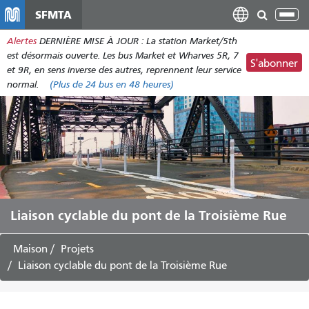
Aller
SFMTA
Bas
au
la
Alertes
DERNIÈRE MISE À JOUR : La station Market/5th
contenu
nav
est désormais ouverte. Les bus Market et Wharves 5R, 7
principal
S'abonner
et 9R, en sens inverse des autres, reprennent leur service
normal.
(Plus de
24 bus
en 48 heures)
Liaison cyclable du pont de la Troisième Rue
Maison
Projets
Liaison cyclable du pont de la Troisième Rue