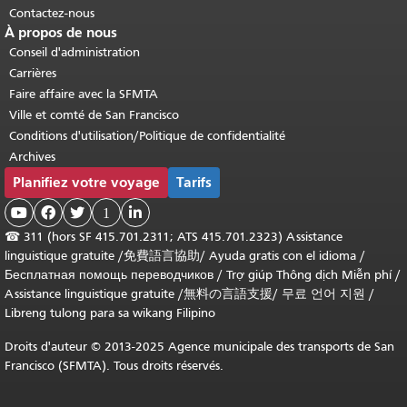
Contactez-nous
À propos de nous
Conseil d'administration
Carrières
Faire affaire avec la SFMTA
Ville et comté de San Francisco
Conditions d'utilisation/Politique de confidentialité
Archives
Planifiez votre voyage
Tarifs



1

☎
311 (hors SF 415.701.2311; ATS 415.701.2323) Assistance
linguistique gratuite /
免費語言協助
/
Ayuda gratis con el idioma
/
Бесплатная помощь переводчиков
/
Trợ giúp Thông dịch Miễn phí
/
Assistance linguistique gratuite
/
無料の言語支援
/
무료 언어 지원
/
Libreng tulong para sa wikang Filipino
Droits d'auteur © 2013-2025 Agence municipale des transports de San
Francisco (SFMTA). Tous droits réservés.