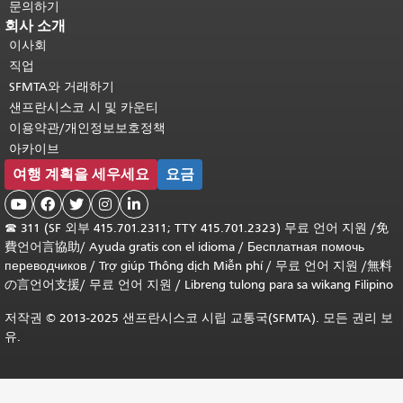
문의하기
회사 소개
이사회
직업
SFMTA와 거래하기
샌프란시스코 시 및 카운티
이용약관/개인정보보호정책
아카이브
여행 계획을 세우세요
요금





☎
311 (SF 외부 415.701.2311; TTY 415.701.2323) 무료 언어 지원 /
免
費언어言協助
/
Ayuda gratis con el idioma
/
Бесплатная помочь
переводчиков
/
Trợ giúp Thông dịch Miễn phí
/
무료 언어 지원
/
無料
の言언어支援
/
무료 언어 지원
/
Libreng tulong para sa wikang Filipino
저작권 © 2013-2025 샌프란시스코 시립 교통국(SFMTA). 모든 권리 보
유.