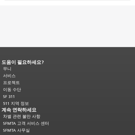
도움이 필요하세요?
페이지 내용 끝입니다.
이 페이지의 나
머지 내용은 모든 페이지에 반복됩니
무니
다.
메인 콘텐츠 상단으로 돌아가려면
서비스
여기를 클릭하십시오
.
프로젝트
이동 수단
SF 311
511 지역 정보
계속 연락하세요
차별 관련 불만 사항
SFMTA 고객 서비스 센터
SFMTA 사무실