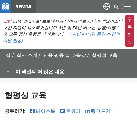
주
SFMTA
탐
요
색
컨
구
알림
최종 업데이트: 브로데릭과 디비사데로 사이의 맥앨리스터
메
텐
독
구간 지연이 해소되었습니다. 5번 및 5R번 버스는 상행/하행 노
뉴
츠
선 모두 정상 운행을 재개합니다.
(
지난 48시간 동안
25건의
하
전
지연 발생)
로
다
환
건
너
집
회사 소개
인종 평등 및 소속감
형평성 교육
뛰
기
이 섹션의 더 많은 내용
형평성 교육
공유하기:
페이스북
트위터
링크드인