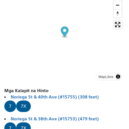
MapLibre
Mga Kalapit na Hinto
Noriega St & 40th Ave (#15755) (308 feet)
7
7X
Noriega St & 38th Ave (#15753) (479 feet)
7
7X