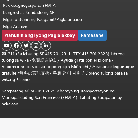
Pakikipagnegosyo sa SFMTA
Lungsod at Kondado ng SF
Mga Tuntunin ng Paggamit/Pagkapribado
Mga Archive
Planuhin ang Iyong Paglalakbay
Pamasahe





☎
311 (Sa labas ng SF 415.701.2311; TTY 415.701.2323) Libreng
tulong sa wika /
免費語言協助
/
Ayuda gratis con el idioma
/
Бесплатная
помовьщ
перевд
dịch Miễn phí
/
Assistance linguistique
gratuite
/
無料の言語支援
/
무료 언어 지원
/
Libreng tulong para sa
wikang Filipino
Karapatang-ari © 2013-2025 Ahensya ng Transportasyon ng
Munisipalidad ng San Francisco (SFMTA). Lahat ng karapatan ay
nakalaan.