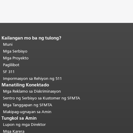
Kailangan mo ba ng tulong?
Katapusan ng nilalaman ng
pahina.
Muni
Ang natitirang bahagi ng
pahinang ito ay nauulit sa bawat
Mga Serbisyo
pahina.
Bumalik sa tuktok ng
Mga Proyekto
pangunahing nilalaman
.
Paglilibot
SF 311
Impormasyon sa Rehiyon ng 511
Manatiling Konektado
Mga Reklamo sa Diskriminasyon
Sentro ng Serbisyo sa Kustomer ng SFMTA
Mga Tanggapan ng SFMTA
Makipag-ugnayan sa Amin
Tungkol sa Amin
Lupon ng mga Direktor
Mga Karera