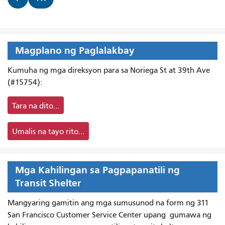
Magplano ng Paglalakbay
Kumuha ng mga direksyon para sa Noriega St at 39th Ave
(#15754):
Tara na dito...
Umalis na tayo rito...
Mga Kahilingan sa Pagpapanatili ng
Transit Shelter
Mangyaring gamitin ang mga sumusunod na form ng 311
San Francisco Customer Service Center upang
gumawa ng