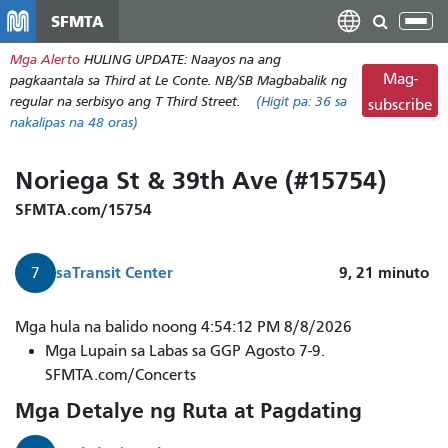
Laktawan
SFMTA
I-
ang
tog
Mga Alerto
HULING UPDATE: Naayos na ang
pangunahing
ang
Mag-
pagkaantala sa Third at Le Conte. NB/SB Magbabalik ng
nilalaman
nab
regular na serbisyo ang T Third Street.
(Higit pa:
36
sa
subscribe
nakalipas na 48 oras)
Noriega St & 39th Ave (#15754)
SFMTA.com/15754
sa
Transit Center
9, 21
minuto
7
Mga hula na balido noong 4:54:12 PM 8/8/2026
Mga Lupain sa Labas sa GGP Agosto 7-9.
SFMTA.com/Concerts
Mga Detalye ng Ruta at Pagdating