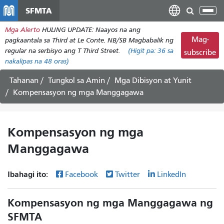
Laktawan
SFMTA
I-
ang
tog
Mga Alerto
HULING UPDATE: Naayos na ang
pangunahing
ang
Mag-
pagkaantala sa Third at Le Conte. NB/SB Magbabalik ng
nilalaman
nab
regular na serbisyo ang T Third Street.
(Higit pa:
36
sa
subscribe
nakalipas na 48 oras)
Tahanan
Tungkol sa Amin
Mga Dibisyon at Yunit
Kompensasyon ng mga Manggagawa
Kompensasyon ng mga
Manggagawa
Ibahagi ito:
Facebook
Twitter
LinkedIn
Kompensasyon ng mga Manggagawa ng
SFMTA