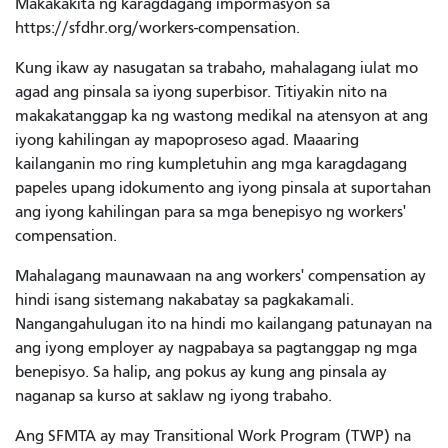
Makakakita ng karagdagang impormasyon sa
https://sfdhr.org/workers-compensation.
Kung ikaw ay nasugatan sa trabaho, mahalagang iulat mo
agad ang pinsala sa iyong superbisor. Titiyakin nito na
makakatanggap ka ng wastong medikal na atensyon at ang
iyong kahilingan ay mapoproseso agad. Maaaring
kailanganin mo ring kumpletuhin ang mga karagdagang
papeles upang idokumento ang iyong pinsala at suportahan
ang iyong kahilingan para sa mga benepisyo ng workers'
compensation.
Mahalagang maunawaan na ang workers' compensation ay
hindi isang sistemang nakabatay sa pagkakamali.
Nangangahulugan ito na hindi mo kailangang patunayan na
ang iyong employer ay nagpabaya sa pagtanggap ng mga
benepisyo. Sa halip, ang pokus ay kung ang pinsala ay
naganap sa kurso at saklaw ng iyong trabaho.
Ang SFMTA ay may Transitional Work Program (TWP) na