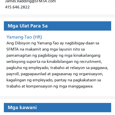
James.Radding@SFMTA.com
415.646.2822
Mga Ulat Para Sa
Yamang-Tao (HR)
Ang Dibisyon ng Yamang-Tao ay nagbibigay-daan sa
SFMTA na makamit ang mga layunin nito sa
pamamagitan ng pagbibigay ng mga kinakailangang
serbisyong suporta na kinabibilangan ng recruitment,
pagkuha ng empleyado, trabaho at relasyon sa paggawa,
payroll, pagpapaunlad at pagsasanay ng organisasyon,
kagalingan ng empleyado, pantay na pagkakataon sa
trabaho at kompensasyon ng mga manggagawa.
Mga kawani