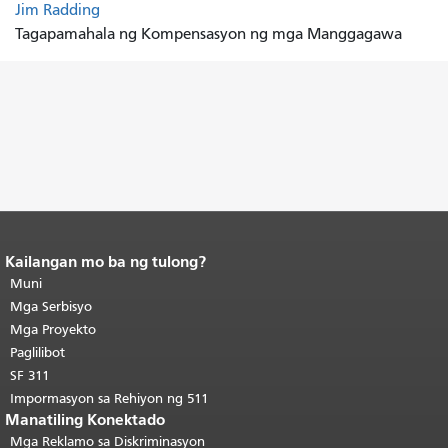
Jim Radding
Tagapamahala ng Kompensasyon ng mga Manggagawa
Kailangan mo ba ng tulong?
Katapusan ng nilalaman ng
pahina.
Muni
Ang natitirang bahagi ng
pahinang ito ay nauulit sa bawat
Mga Serbisyo
pahina.
Bumalik sa itaas ng
Mga Proyekto
pangunahing nilalaman
.
Paglilibot
SF 311
Impormasyon sa Rehiyon ng 511
Manatiling Konektado
Mga Reklamo sa Diskriminasyon