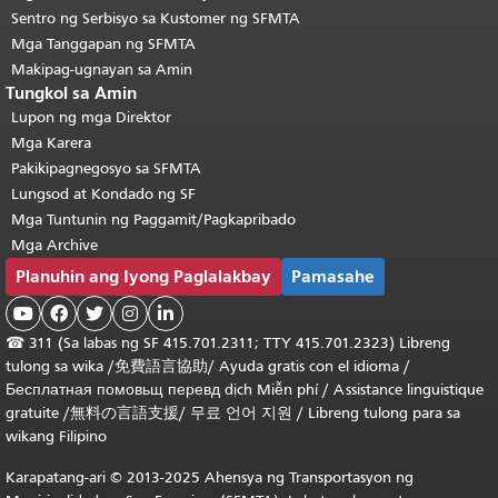
Sentro ng Serbisyo sa Kustomer ng SFMTA
Mga Tanggapan ng SFMTA
Makipag-ugnayan sa Amin
Tungkol sa Amin
Lupon ng mga Direktor
Mga Karera
Pakikipagnegosyo sa SFMTA
Lungsod at Kondado ng SF
Mga Tuntunin ng Paggamit/Pagkapribado
Mga Archive
Planuhin ang Iyong Paglalakbay
Pamasahe





☎
311 (Sa labas ng SF 415.701.2311; TTY 415.701.2323) Libreng
tulong sa wika /
免費語言協助
/
Ayuda gratis con el idioma
/
Бесплатная
помовьщ
перевд
dịch Miễn phí
/
Assistance linguistique
gratuite
/
無料の言語支援
/
무료 언어 지원
/
Libreng tulong para sa
wikang Filipino
Karapatang-ari © 2013-2025 Ahensya ng Transportasyon ng