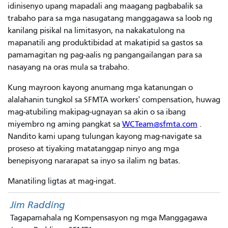
idinisenyo upang mapadali ang maagang pagbabalik sa
trabaho para sa mga nasugatang manggagawa sa loob ng
kanilang pisikal na limitasyon, na nakakatulong na
mapanatili ang produktibidad at makatipid sa gastos sa
pamamagitan ng pag-aalis ng pangangailangan para sa
nasayang na oras mula sa trabaho.
Kung mayroon kayong anumang mga katanungan o
alalahanin tungkol sa SFMTA workers' compensation, huwag
mag-atubiling makipag-ugnayan sa akin o sa ibang
miyembro ng aming pangkat sa
WCTeam@sfmta.com
.
Nandito kami upang tulungan kayong mag-navigate sa
proseso at tiyaking matatanggap ninyo ang mga
benepisyong nararapat sa inyo sa ilalim ng batas.
Manatiling ligtas at mag-ingat.
Jim Radding
Tagapamahala ng Kompensasyon ng mga Manggagawa