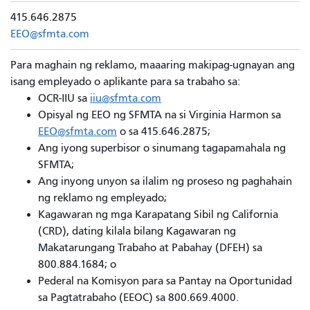
415.646.2875
EEO@sfmta.com
Para maghain ng reklamo, maaaring makipag-ugnayan ang
isang empleyado o aplikante para sa trabaho sa:
OCR-IIU sa
iiu@sfmta.com
Opisyal ng EEO ng SFMTA na si Virginia Harmon sa
EEO@sfmta.com
o sa 415.646.2875;
Ang iyong superbisor o sinumang tagapamahala ng
SFMTA;
Ang inyong unyon sa ilalim ng proseso ng paghahain
ng reklamo ng empleyado;
Kagawaran ng mga Karapatang Sibil ng California
(CRD), dating kilala bilang Kagawaran ng
Makatarungang Trabaho at Pabahay (DFEH) sa
800.884.1684; o
Pederal na Komisyon para sa Pantay na Oportunidad
sa Pagtatrabaho (EEOC) sa 800.669.4000.