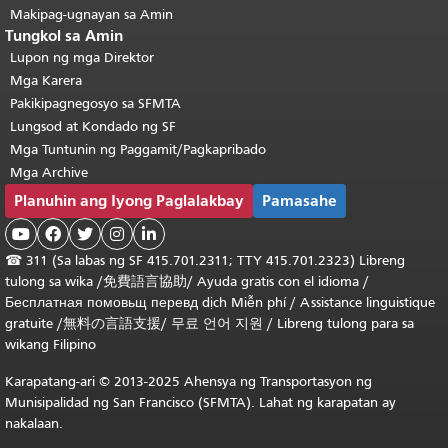
Makipag-ugnayan sa Amin
Tungkol sa Amin
Lupon ng mga Direktor
Mga Karera
Pakikipagnegosyo sa SFMTA
Lungsod at Kondado ng SF
Mga Tuntunin ng Paggamit/Pagkapribado
Mga Archive
Planuhin ang Iyong Paglalakbay
Pamasahe





☎
311 (Sa labas ng SF 415.701.2311; TTY 415.701.2323) Libreng
tulong sa wika /
免費語言協助
/
Ayuda gratis con el idioma
/
Бесплатная
помовьщ
перевд
dịch Miễn phí
/
Assistance linguistique
gratuite
/
無料の言語支援
/
무료 언어 지원
/
Libreng tulong para sa
wikang Filipino
Karapatang-ari © 2013-2025 Ahensya ng Transportasyon ng
Munisipalidad ng San Francisco (SFMTA). Lahat ng karapatan ay
nakalaan.