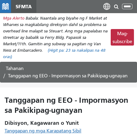
Laktawan
SFMTA
I-
ang
tog
Mga Alerto
Babala: Naantala ang biyahe ng F Market at
pangunahing
ang
Wharves sa magkabilang direksyon dahil sa problema sa
nilalaman
nab
overhead line malapit sa Steuart. Ang mga papalabas na
Mag-
streetcar ay babalik sa Ferry Bldg. Papasok sa
subscribe
Market/11th. Gamitin ang subway sa pagitan ng Van
Ness at Embarcadero.
(Higit pa:
23
sa nakalipas na 48
oras)
Tahanan
Tanggapan ng EEO - Impormasyon sa Pakikipag-ugnayan
Tanggapan ng EEO - Impormasyon
sa Pakikipag-ugnayan
Dibisyon, Kagawaran o Yunit
Tanggapan ng mga Karapatang Sibil