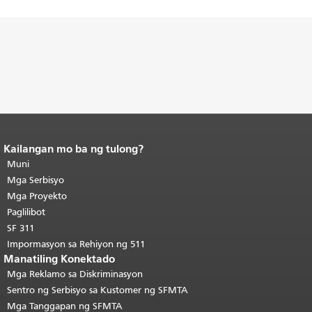
Kailangan mo ba ng tulong?
Katapusan ng nilalaman ng
pahina.
Muni
Ang natitirang bahagi ng
pahinang ito ay nauulit sa bawat
Mga Serbisyo
pahina.
Bumalik sa tuktok ng
Mga Proyekto
pangunahing nilalaman
.
Paglilibot
SF 311
Impormasyon sa Rehiyon ng 511
Manatiling Konektado
Mga Reklamo sa Diskriminasyon
Sentro ng Serbisyo sa Kustomer ng SFMTA
Mga Tanggapan ng SFMTA