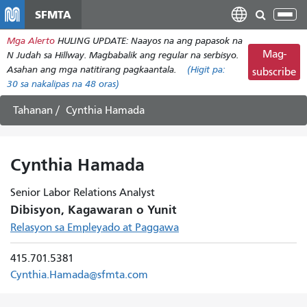
Laktawan
SFMTA
I-
ang
tog
Mga Alerto
HULING UPDATE: Naayos na ang papasok na
pangunahing
ang
Mag-
N Judah sa Hillway. Magbabalik ang regular na serbisyo.
nilalaman
nab
Asahan ang mga natitirang pagkaantala.
(Higit pa:
subscribe
30
sa nakalipas na 48 oras)
Tahanan
Cynthia Hamada
Cynthia Hamada
Senior Labor Relations Analyst
Dibisyon, Kagawaran o Yunit
Relasyon sa Empleyado at Paggawa
415.701.5381
Cynthia.Hamada@sfmta.com