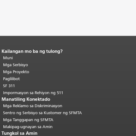
Kailangan mo ba ng tulong?
Katapusan ng nilalaman ng
pahina.
Muni
Ang natitirang bahagi ng
pahinang ito ay nauulit sa bawat
Mga Serbisyo
pahina.
Bumalik sa tuktok ng
Mga Proyekto
pangunahing nilalaman
.
Paglilibot
SF 311
Impormasyon sa Rehiyon ng 511
Manatiling Konektado
Mga Reklamo sa Diskriminasyon
Sentro ng Serbisyo sa Kustomer ng SFMTA
Mga Tanggapan ng SFMTA
Makipag-ugnayan sa Amin
Tungkol sa Amin