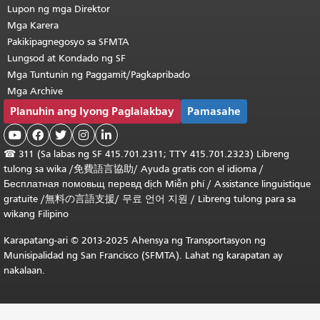
Lupon ng mga Direktor
Mga Karera
Pakikipagnegosyo sa SFMTA
Lungsod at Kondado ng SF
Mga Tuntunin ng Paggamit/Pagkapribado
Mga Archive
Planuhin ang Iyong Paglalakbay
Pamasahe





☎
311 (Sa labas ng SF 415.701.2311; TTY 415.701.2323) Libreng
tulong sa wika /
免費語言協助
/
Ayuda gratis con el idioma
/
Бесплатная
помовьщ
перевд
dịch Miễn phí
/
Assistance linguistique
gratuite
/
無料の言語支援
/
무료 언어 지원
/
Libreng tulong para sa
wikang Filipino
Karapatang-ari © 2013-2025 Ahensya ng Transportasyon ng
Munisipalidad ng San Francisco (SFMTA). Lahat ng karapatan ay
nakalaan.