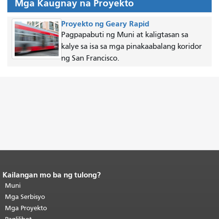
Mga Kaugnay na Proyekto
Proyekto ng Geary Rapid
Pagpapabuti ng Muni at kaligtasan sa
kalye sa isa sa mga pinakaabalang koridor
ng San Francisco.
Kailangan mo ba ng tulong?
Katapusan ng nilalaman ng
pahina.
Muni
Ang natitirang bahagi ng
pahinang ito ay nauulit sa bawat
Mga Serbisyo
pahina.
Bumalik sa tuktok ng
Mga Proyekto
pangunahing nilalaman
.