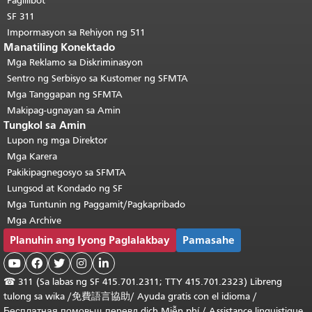
Paglilibot
SF 311
Impormasyon sa Rehiyon ng 511
Manatiling Konektado
Mga Reklamo sa Diskriminasyon
Sentro ng Serbisyo sa Kustomer ng SFMTA
Mga Tanggapan ng SFMTA
Makipag-ugnayan sa Amin
Tungkol sa Amin
Lupon ng mga Direktor
Mga Karera
Pakikipagnegosyo sa SFMTA
Lungsod at Kondado ng SF
Mga Tuntunin ng Paggamit/Pagkapribado
Mga Archive
Planuhin ang Iyong Paglalakbay
Pamasahe





☎
311 (Sa labas ng SF 415.701.2311; TTY 415.701.2323) Libreng
tulong sa wika /
免費語言協助
/
Ayuda gratis con el idioma
/
Бесплатная
помовьщ
перевд
dịch Miễn phí
/
Assistance linguistique