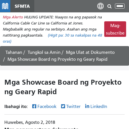
Laktawan
SFMTA
I-
ang
tog
Mga Alerto
HULING UPDATE: Naayos na ang papasok na
pangunahing
ang
California Cable Car Line sa California at Jones.
nilalaman
Mag-
nab
Magbabalik ang regular na serbisyo. Asahan ang mga
subscribe
natitirang pagkaantala.
(Higit pa:
30
sa nakalipas na 48
oras)
Tahanan
Tungkol sa Amin
Mga Ulat at Dokumento
Mga Showcase Board ng Proyekto ng Geary Rapid
Mga Showcase Board ng Proyekto
ng Geary Rapid
Ibahagi ito:
Facebook
Twitter
LinkedIn
Huwebes, Agosto 2, 2018