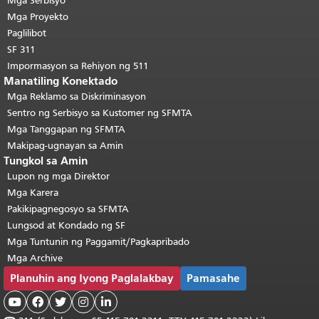
Mga Serbisyo
pahina.
Bumalik sa tuktok ng
Mga Proyekto
pangunahing nilalaman
.
Paglilibot
SF 311
Impormasyon sa Rehiyon ng 511
Manatiling Konektado
Mga Reklamo sa Diskriminasyon
Sentro ng Serbisyo sa Kustomer ng SFMTA
Mga Tanggapan ng SFMTA
Makipag-ugnayan sa Amin
Tungkol sa Amin
Lupon ng mga Direktor
Mga Karera
Pakikipagnegosyo sa SFMTA
Lungsod at Kondado ng SF
Mga Tuntunin ng Paggamit/Pagkapribado
Mga Archive
Planuhin ang Iyong Paglalakbay
Pamasahe




