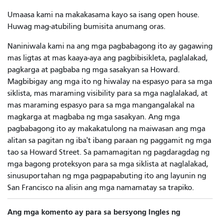
Umaasa kami na makakasama kayo sa isang open house.
Huwag mag-atubiling bumisita anumang oras.
Naniniwala kami na ang mga pagbabagong ito ay gagawing
mas ligtas at mas kaaya-aya ang pagbibisikleta, paglalakad,
pagkarga at pagbaba ng mga sasakyan sa Howard.
Magbibigay ang mga ito ng hiwalay na espasyo para sa mga
siklista, mas maraming visibility para sa mga naglalakad, at
mas maraming espasyo para sa mga mangangalakal na
magkarga at magbaba ng mga sasakyan. Ang mga
pagbabagong ito ay makakatulong na maiwasan ang mga
alitan sa pagitan ng iba't ibang paraan ng paggamit ng mga
tao sa Howard Street. Sa pamamagitan ng pagdaragdag ng
mga bagong proteksyon para sa mga siklista at naglalakad,
sinusuportahan ng mga pagpapabuting ito ang layunin ng
San Francisco na alisin ang mga namamatay sa trapiko.
Ang mga komento ay para sa bersyong Ingles ng