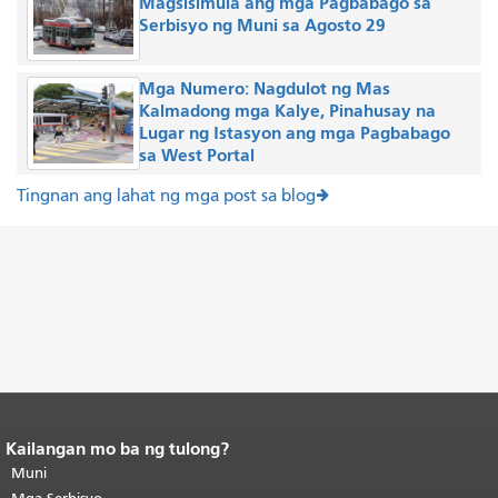
Magsisimula ang mga Pagbabago sa
Serbisyo ng Muni sa Agosto 29
Mga Numero: Nagdulot ng Mas
Kalmadong mga Kalye, Pinahusay na
Lugar ng Istasyon ang mga Pagbabago
sa West Portal
Tingnan ang lahat ng mga post sa blog
Kailangan mo ba ng tulong?
Katapusan ng nilalaman ng
pahina.
Muni
Ang natitirang bahagi ng
pahinang ito ay nauulit sa bawat