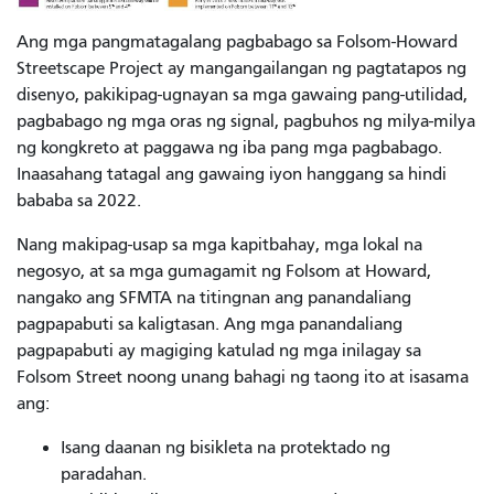
Ang mga pangmatagalang pagbabago sa Folsom-Howard
Streetscape Project ay mangangailangan ng pagtatapos ng
disenyo, pakikipag-ugnayan sa mga gawaing pang-utilidad,
pagbabago ng mga oras ng signal, pagbuhos ng milya-milya
ng kongkreto at paggawa ng iba pang mga pagbabago.
Inaasahang tatagal ang gawaing iyon hanggang sa hindi
bababa sa 2022.
Nang makipag-usap sa mga kapitbahay, mga lokal na
negosyo, at sa mga gumagamit ng Folsom at Howard,
nangako ang SFMTA na titingnan ang panandaliang
pagpapabuti sa kaligtasan. Ang mga panandaliang
pagpapabuti
ay magiging katulad ng mga inilagay sa
Folsom Street noong unang bahagi ng taong ito at isasama
ang:
Isang daanan ng bisikleta na protektado ng
paradahan.