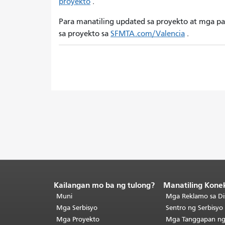
proyekto
.
Para manatiling updated sa proyekto at mga p
sa proyekto sa
SFMTA.com/Valencia
.
Kailangan mo ba ng tulong?
Manatiling Kone
Katapusan
ng
Muni
Mga Reklamo sa Di
nilalaman
Mga Serbisyo
Sentro ng Serbisy
ng
Mga Proyekto
Mga Tanggapan n