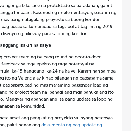
yo ng mga bike lane na protektado sa paradahan, gamit
ngga't maaari. Kasunod ng implementasyon, susuriin ng
 mas pangmatagalang proyekto sa buong koridor.
ag-uusap sa komunidad sa tagsibol at tag-init ng 2019
disenyo ng bikeway para sa buong koridor.
anggang ika-24 na kalye
 project team ng isa pang round ng door-to-door
feedback sa mga epekto ng mga potensyal na
 mula ika-15 hanggang ika-24 na kalye. Karamihan sa mga
g ito ng Valencia ay kinabibilangan ng pagsasama-sama
 at pagpapatupad ng mas maraming passenger loading
lano ng project team na ibahagi ang mga panukalang ito
ito. Mangyaring abangan ang isa pang update sa loob ng
ganapan sa komunidad.
papasalamat ang pangkat ng proyekto sa inyong pasensya
on, pakitingnan ang
dokumento ng pag-update ng