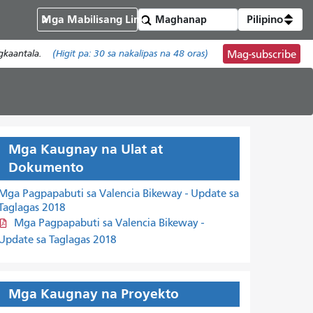
Mga Mabilisang Link
Pilipino
gkaantala.
(Higit pa:
30
sa nakalipas na 48 oras)
Mag-subscribe
Mga Kaugnay na Ulat at
Dokumento
Mga Pagpapabuti sa Valencia Bikeway - Update sa
Taglagas 2018
Mga Pagpapabuti sa Valencia Bikeway -
Update sa Taglagas 2018
Mga Kaugnay na Proyekto