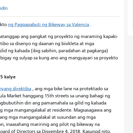
edIn
ekto
ng Pagpapabuti ng Bikeway sa Valencia
.
atanggap ang pangkat ng proyekto ng maraming kapaki-
tibo sa disenyo ng daanan ng bisikleta at mga
id ng kalsada (ibig sabihin, paradahan at pagkarga)
bigay ng sulyap sa kung ano ang mangyayari sa proyekto
5 kalye
nyang direktiba
, ang mga bike lane na protektado sa
ula Market hanggang 15th streets sa unang bahagi ng
gbubutihin din ang pamamahala sa gilid ng kalsada
 mga mangangalakal at residente. Magsasagawa ang
a ang mga mangangalakal at susundan ang mga
n, inaasahang maririnig ang pilot ng bikeway na
ard of Directors sa Disyembre 4, 2018. Kasunod nito,