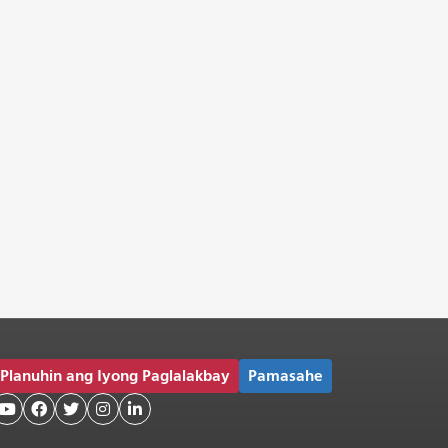
Planuhin ang Iyong Paglalakbay
Pamasahe




