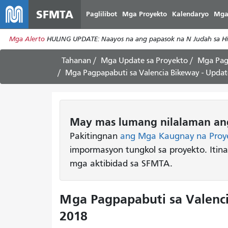
SFMTA
Paglilibot
Mga Proyekto
Kalendaryo
Mga
Mga Alerto
HULING UPDATE: Naayos na ang papasok na N Judah sa Hill
Tahanan
Mga Update sa Proyekto
Mga Pag
Mga Pagpapabuti sa Valencia Bikeway - Updat
May mas lumang nilalaman ang
Pakitingnan
ang Mga Kaugnay na Proy
impormasyon tungkol sa proyekto. Itin
mga aktibidad sa SFMTA.
Mga Pagpapabuti sa Valenci
2018