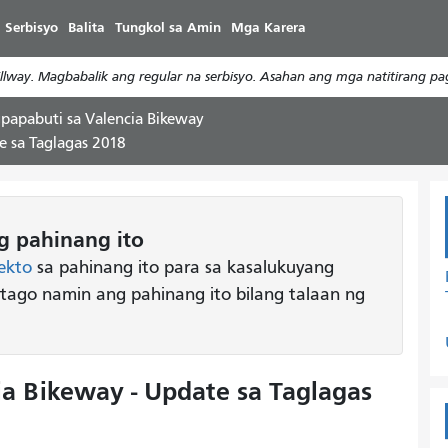
Laktawan
 Serbisyo
Balita
Tungkol sa Amin
Mga Karera
ang
pangunahing
way. Magbabalik ang regular na serbisyo. Asahan ang mga natitirang pa
nilalaman
papabuti sa Valencia Bikeway
e sa Taglagas 2018
 pahinang ito
ekto
sa pahinang ito para sa kasalukuyang
atago namin ang pahinang ito bilang talaan ng
a Bikeway - Update sa Taglagas