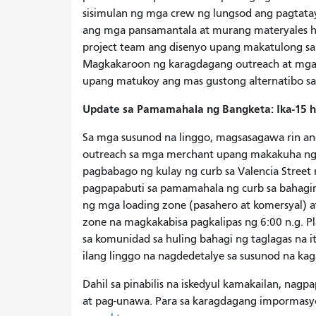
sisimulan ng mga crew ng lungsod ang pagtata
ang mga pansamantala at murang materyales ha
project team ang disenyo upang makatulong sa
Magkakaroon ng karagdagang outreach at mga p
upang matukoy ang mas gustong alternatibo sa 
Update sa Pamamahala ng Bangketa: Ika-15 h
Sa mga susunod na linggo, magsasagawa rin ang
outreach sa mga merchant upang makakuha ng 
pagbabago ng kulay ng curb sa Valencia Street
pagpapabuti sa pamamahala ng curb sa bahagin
ng mga loading zone (pasahero at komersyal)
zone na magkakabisa pagkalipas ng 6:00 n.g. P
sa komunidad sa huling bahagi ng taglagas na 
ilang linggo na nagdedetalye sa susunod na ka
Dahil sa pinabilis na iskedyul kamakailan, nag
at pag-unawa. Para sa karagdagang impormasy