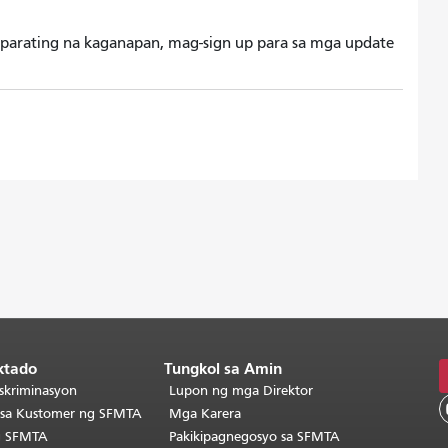
aparating na kaganapan, mag-sign up para sa mga update
ktado
Tungkol sa Amin
skriminasyon
Lupon ng mga Direktor
o sa Kustomer ng SFMTA
Mga Karera
g SFMTA
Pakikipagnegosyo sa SFMTA