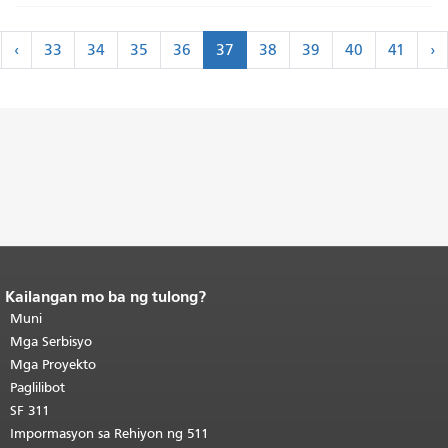
Paginasyon
‹
s
‹
33
34
35
36
37
38
39
40
41
›
na
nakaraan
›
Kailangan mo ba ng tulong?
Katapusan ng nilalaman ng
pahina.
Muni
Ang natitirang bahagi ng
pahinang ito ay nauulit sa bawat
Mga Serbisyo
pahina.
Bumalik sa itaas ng
Mga Proyekto
pangunahing nilalaman
.
Paglilibot
SF 311
Impormasyon sa Rehiyon ng 511