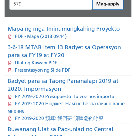
Mag-apply
Mapa ng mga Iminumungkahing Proyekto
PDF - Mapa (2018.09.14)
3-6-18 MTAB Item 13 Badyet sa Operasyon
para sa FY19 at FY20
Ulat ng Kawani PDF
Presentasyon ng Slide PDF
Badyet para sa Taong Pananalapi 2019 at
2020: Impormasyon
FY 2019-2020 Presupuesto: Tu voz nos importa
FY 2019-2020 Бюджет: Нам не безразлично ваше
мнение
FY 2019-2020 預算: 我們要 傾聽 您的呼聲
Buwanang Ulat sa Pag-unlad ng Central