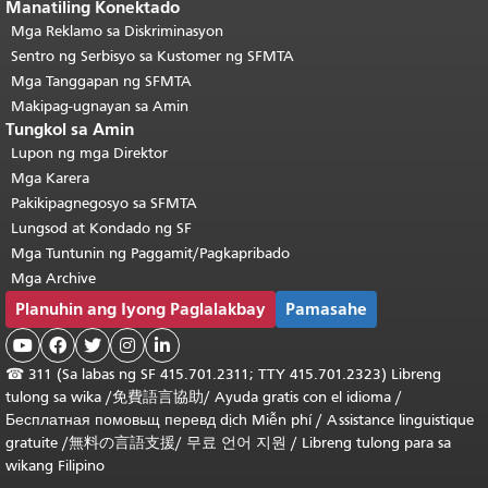
Manatiling Konektado
Mga Reklamo sa Diskriminasyon
Sentro ng Serbisyo sa Kustomer ng SFMTA
Mga Tanggapan ng SFMTA
Makipag-ugnayan sa Amin
Tungkol sa Amin
Lupon ng mga Direktor
Mga Karera
Pakikipagnegosyo sa SFMTA
Lungsod at Kondado ng SF
Mga Tuntunin ng Paggamit/Pagkapribado
Mga Archive
Planuhin ang Iyong Paglalakbay
Pamasahe





☎
311 (Sa labas ng SF 415.701.2311; TTY 415.701.2323) Libreng
tulong sa wika /
免費語言協助
/
Ayuda gratis con el idioma
/
Бесплатная
помовьщ
перевд
dịch Miễn phí
/
Assistance linguistique
gratuite
/
無料の言語支援
/
무료 언어 지원
/
Libreng tulong para sa
wikang Filipino