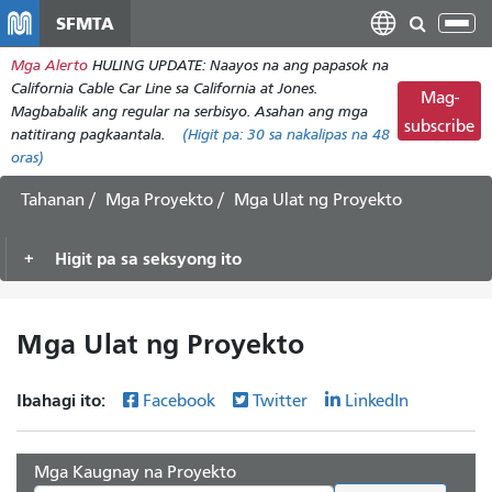
Laktawan
SFMTA
I-
ang
tog
Mga Alerto
HULING UPDATE: Naayos na ang papasok na
pangunahing
ang
California Cable Car Line sa California at Jones.
nilalaman
Mag-
nab
Magbabalik ang regular na serbisyo. Asahan ang mga
subscribe
natitirang pagkaantala.
(Higit pa:
30
sa nakalipas na 48
oras)
Tahanan
Mga Proyekto
Mga Ulat ng Proyekto
Higit pa sa seksyong ito
Mga Ulat ng Proyekto
Ibahagi ito:
Facebook
Twitter
LinkedIn
Mga Kaugnay na Proyekto