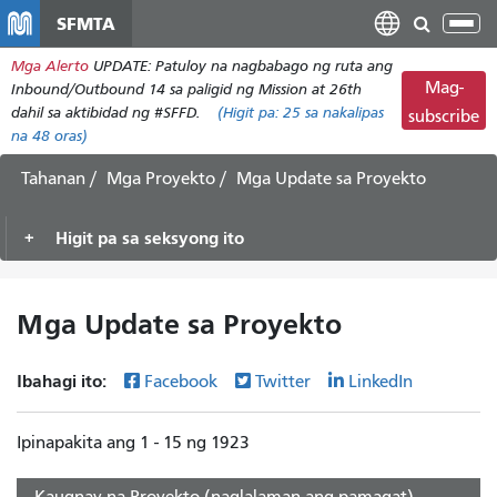
Laktawan
SFMTA
I-
ang
tog
Mga Alerto
UPDATE: Patuloy na nagbabago ng ruta ang
pangunahing
ang
Mag-
Inbound/Outbound 14 sa paligid ng Mission at 26th
nilalaman
nab
dahil sa aktibidad ng #SFFD.
(Higit pa:
25
sa nakalipas
subscribe
na 48 oras)
Tahanan
Mga Proyekto
Mga Update sa Proyekto
Higit pa sa seksyong ito
Mga Update sa Proyekto
Ibahagi ito:
Facebook
Twitter
LinkedIn
Ipinapakita ang 1 - 15 ng 1923
Kaugnay na Proyekto (naglalaman ang pamagat)