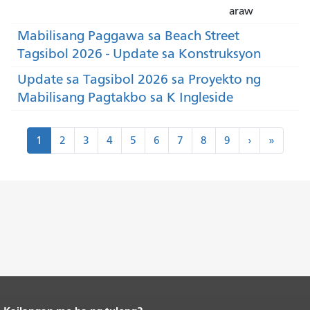
araw
Mabilisang Paggawa sa Beach Street
Tagsibol 2026 - Update sa Konstruksyon
Update sa Tagsibol 2026 sa Proyekto ng
Mabilisang Pagtakbo sa K Ingleside
Paginasyon
Susunod
Huli
1
2
3
4
5
6
7
8
9
›
»
›
»