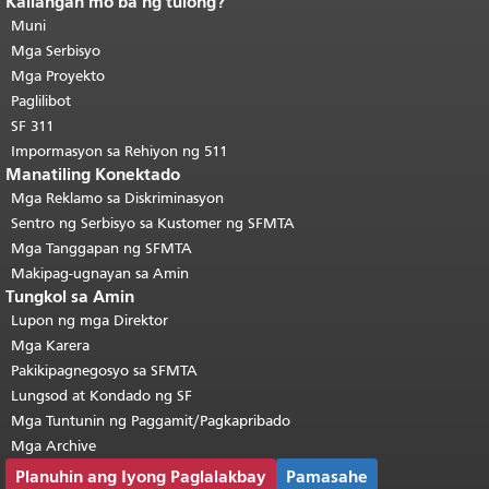
Kailangan mo ba ng tulong?
Katapusan ng nilalaman ng
pahina.
Muni
Ang natitirang bahagi ng
pahinang ito ay nauulit sa bawat
Mga Serbisyo
pahina.
Bumalik sa tuktok ng
Mga Proyekto
pangunahing nilalaman
.
Paglilibot
SF 311
Impormasyon sa Rehiyon ng 511
Manatiling Konektado
Mga Reklamo sa Diskriminasyon
Sentro ng Serbisyo sa Kustomer ng SFMTA
Mga Tanggapan ng SFMTA
Makipag-ugnayan sa Amin
Tungkol sa Amin
Lupon ng mga Direktor
Mga Karera
Pakikipagnegosyo sa SFMTA
Lungsod at Kondado ng SF
Mga Tuntunin ng Paggamit/Pagkapribado
Mga Archive
Planuhin ang Iyong Paglalakbay
Pamasahe