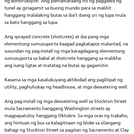
ng konstruksyon. Ang pamamaraang ito ng paggawa ng
tunel ay ginagamit sa buong mundo para sa maliliit
hanggang malalaking butas sa iba't ibang uri ng lupa mula
sa bato hanggang sa lupa.
Ang sprayed concrete (shotcrete) at iba pang mga
elementong sumusuporta kaagad pagkatapos malantad, na
susundan ng pag-install ng mga karagdagang elementong
sumusuporta sa bakal at shotcrete hanggang sa malikha
ang isang ligtas at matatag na butas ay gagamitin.
Kasama sa mga kasalukuyang aktibidad ang paglilipat ng
utility, paghuhukay ng headhouse, at mga dewatering well.
Ang pag-install ng mga dewatering well sa Stockton Street
mula Sacramento hanggang Washington streets ay
magpapatuloy hanggang Oktubre. Sa mga oras ng trabaho,
ang hintuan ng bus sa kalagitnaan ng bloke sa silangang
bahagi ng Stockton Street sa pagitan ng Sacramento at Clay