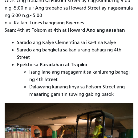
Oras: Ang trabaho sa Folsom Street ay nagsisimula ng 9:00
n.g.-5:00 n.u.; Ang trabaho sa Howard Street ay nagsisimula
ng 6:00 n.g.- 5:00
n.u. Kailan: Lunes hanggang Biyernes
Ano ang aasahan
Saan: 4th at Folsom at 4th at Howard
Sarado ang Kalye Clementina sa ika-4 na Kalye
Sarado ang bangketa sa kanlurang bahagi ng 4th
Street
Epekto sa Paradahan at Trapiko
Isang lane ang magagamit sa kanlurang bahagi
ng 4th Street
Dalawang kanang linya sa Folsom Street ang
maaaring gamitin tuwing gabing pasok