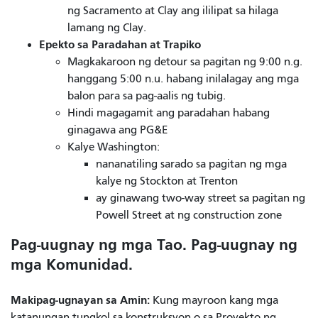
ng Sacramento at Clay ang ililipat sa hilaga
lamang ng Clay.
Epekto sa Paradahan at Trapiko
Magkakaroon ng detour sa pagitan ng 9:00 n.g.
hanggang 5:00 n.u. habang inilalagay ang mga
balon para sa pag-aalis ng tubig.
Hindi magagamit ang paradahan habang
ginagawa ang PG&E
Kalye Washington:
nananatiling sarado sa pagitan ng mga
kalye ng Stockton at Trenton
ay ginawang two-way street sa pagitan ng
Powell Street at ng construction zone
Pag-uugnay ng mga Tao. Pag-uugnay ng
mga Komunidad.
Makipag-ugnayan sa Amin:
Kung mayroon kang mga
katanungan tungkol sa konstruksyon o sa Proyekto ng