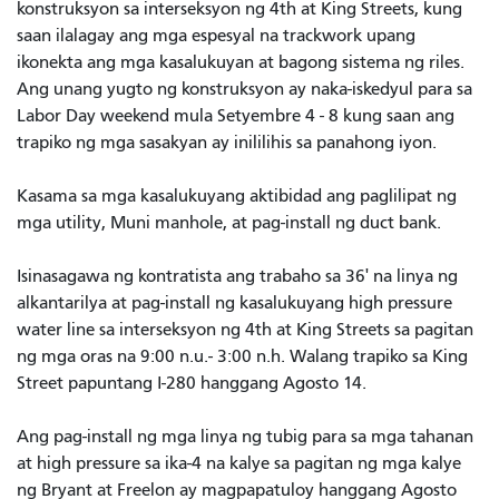
konstruksyon sa interseksyon ng 4th at King Streets, kung
saan ilalagay ang mga espesyal na trackwork upang
ikonekta ang mga kasalukuyan at bagong sistema ng riles.
Ang unang yugto ng konstruksyon ay naka-iskedyul para sa
Labor Day weekend mula Setyembre 4 - 8 kung saan ang
trapiko ng mga sasakyan ay inililihis sa panahong iyon.
Kasama sa mga kasalukuyang aktibidad ang paglilipat ng
mga utility, Muni manhole, at pag-install ng duct bank.
Isinasagawa ng kontratista ang trabaho sa 36' na linya ng
alkantarilya at pag-install ng kasalukuyang high pressure
water line sa interseksyon ng 4th at King Streets sa pagitan
ng mga oras na 9:00 n.u.- 3:00 n.h. Walang trapiko sa King
Street papuntang I-280 hanggang Agosto 14.
Ang pag-install ng mga linya ng tubig para sa mga tahanan
at high pressure sa ika-4 na kalye sa pagitan ng mga kalye
ng Bryant at Freelon ay magpapatuloy hanggang Agosto