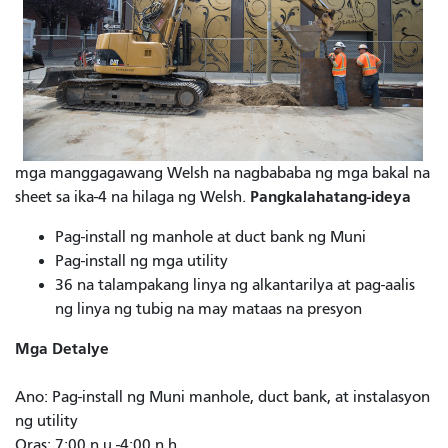
mga manggagawang Welsh na nagbababa ng mga bakal na
Pangkalahatang-ideya
sheet sa ika-4 na hilaga ng Welsh.
Pag-install ng manhole at duct bank ng Muni
Pag-install ng mga utility
36 na talampakang linya ng alkantarilya at pag-aalis
ng linya ng tubig na may mataas na presyon
Mga Detalye
Ano: Pag-install ng Muni manhole, duct bank, at instalasyon
ng utility
Oras: 7:00 n.u.-4:00 n.h.