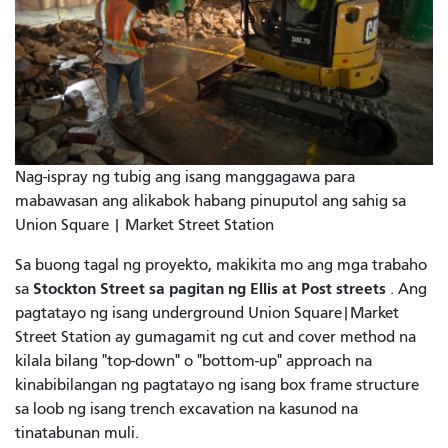
Nag-ispray ng tubig ang isang manggagawa para
mabawasan ang alikabok habang pinuputol ang sahig sa
Union Square | Market Street Station
Sa buong tagal ng proyekto, makikita mo ang mga trabaho
Stockton Street sa pagitan ng Ellis at Post streets
sa
. Ang
pagtatayo ng isang underground Union Square|Market
Street Station ay gumagamit ng cut and cover method na
kilala bilang "top-down" o "bottom-up" approach na
kinabibilangan ng pagtatayo ng isang box frame structure
sa loob ng isang trench excavation na kasunod na
tinatabunan muli.