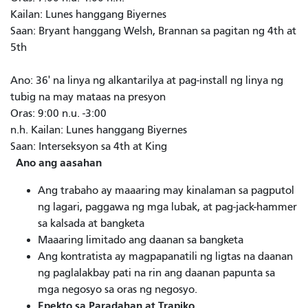
Kailan: Lunes hanggang Biyernes
Saan: Bryant hanggang Welsh, Brannan sa pagitan ng 4th at
5th
Ano: 36' na linya ng alkantarilya at pag-install ng linya ng
tubig na may mataas na presyon
Oras: 9:00 n.u. -3:00
n.h. Kailan: Lunes hanggang Biyernes
Saan: Interseksyon sa 4th at King
Ano ang aasahan
Ang trabaho ay maaaring may kinalaman sa pagputol
ng lagari, paggawa ng mga lubak, at pag-jack-hammer
sa kalsada at bangketa
Maaaring limitado ang daanan sa bangketa
Ang kontratista ay magpapanatili ng ligtas na daanan
ng paglalakbay pati na rin ang daanan papunta sa
mga negosyo sa oras ng negosyo.
Epekto sa Paradahan at Trapiko