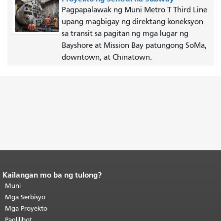
Pagpapalawak ng Muni Metro T Third Line
upang magbigay ng direktang koneksyon
sa transit sa pagitan ng mga lugar ng
Bayshore at Mission Bay patungong SoMa,
downtown, at Chinatown.
Kailangan mo ba ng tulong?
Katapusan ng nilalaman ng
pahina.
Muni
Ang natitirang bahagi ng
pahinang ito ay nauulit sa bawat
Mga Serbisyo
pahina.
Bumalik sa tuktok ng
Mga Proyekto
pangunahing nilalaman
.
Paglilibot