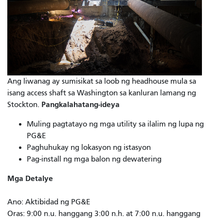
Ang liwanag ay sumisikat sa loob ng headhouse mula sa
isang access shaft sa Washington sa kanluran lamang ng
Pangkalahatang-ideya
Stockton.
Muling pagtatayo ng mga utility sa ilalim ng lupa ng
PG&E
Paghuhukay ng lokasyon ng istasyon
Pag-install ng mga balon ng dewatering
Mga Detalye
Ano: Aktibidad ng PG&E
Oras: 9:00 n.u. hanggang 3:00 n.h. at 7:00 n.u. hanggang