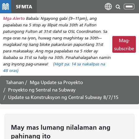
Laktawan
SFMTA
I-
ang
tog
Mga Alerto
Babala: Ngayong gabi (9–11pm), ang
pangunahing
ang
papalabas na 5 stop ay lilipat mula 30th at Fulton
nilalaman
nab
patungong Fulton at 31st dahil sa OSL Coordination. Sa
mga oras na iyon, huwag nang maghintay sa 30th—
Mag-
maglakad ng isang bloke pakanluran papuntang 31st
subscribe
para makasakay. Ang mga papalabas na 5 rider ay
ibababa sa 31st sa halip na 30th. Pinahahalagahan namin
ang inyong pag-unawa!
(Higit pa:
14
sa nakalipas na
48 oras)
Tahanan
Mga Update sa Proyekto
Proyekto ng Sentral na Subway
Update sa Konstruksyon ng Central Subway 8/7/15
May mas lumang nilalaman ang
pahinang ito