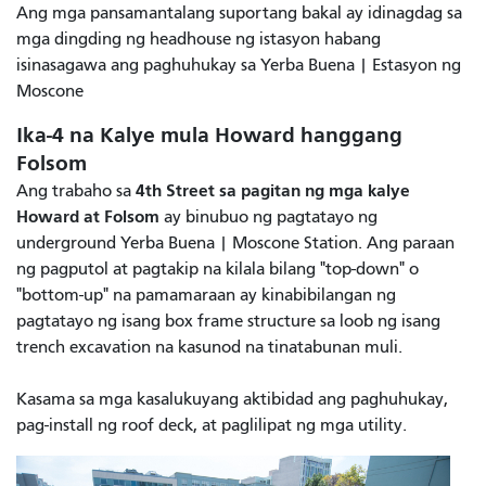
Ang mga pansamantalang suportang bakal ay idinagdag sa
mga dingding ng headhouse ng istasyon habang
isinasagawa ang paghuhukay sa Yerba Buena | Estasyon ng
Moscone
Ika-4 na Kalye mula Howard hanggang
Folsom
4th Street sa pagitan ng mga kalye
Ang trabaho sa
Howard at Folsom
ay binubuo ng pagtatayo ng
underground Yerba Buena | Moscone Station. Ang paraan
ng pagputol at pagtakip na kilala bilang "top-down" o
"bottom-up" na pamamaraan ay kinabibilangan ng
pagtatayo ng isang box frame structure sa loob ng isang
trench excavation na kasunod na tinatabunan muli.
Kasama sa mga kasalukuyang aktibidad ang paghuhukay,
pag-install ng roof deck, at paglilipat ng mga utility.