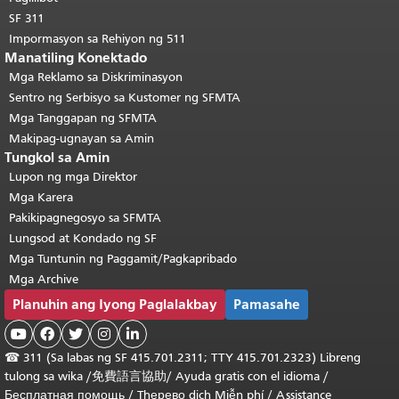
SF 311
Impormasyon sa Rehiyon ng 511
Manatiling Konektado
Mga Reklamo sa Diskriminasyon
Sentro ng Serbisyo sa Kustomer ng SFMTA
Mga Tanggapan ng SFMTA
Makipag-ugnayan sa Amin
Tungkol sa Amin
Lupon ng mga Direktor
Mga Karera
Pakikipagnegosyo sa SFMTA
Lungsod at Kondado ng SF
Mga Tuntunin ng Paggamit/Pagkapribado
Mga Archive
Planuhin ang Iyong Paglalakbay
Pamasahe





☎
311 (Sa labas ng SF 415.701.2311; TTY 415.701.2323) Libreng
tulong sa wika /
免費語言協助
/
Ayuda gratis con el idioma
/
Бесплатная помощь
/
Thерево dịch Miễn phí
/
Assistance