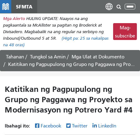
Laktawan
SFMTA
I-
ang
tog
Mga Alerto
HULING UPDATE: Naayos na ang
pangunahing
ang
pagkaantala sa McAllister sa pagitan ng Broderick at
nilalaman
Mag-
nab
Divisadero. Magbabalik na ang regular na serbisyo ng
subscribe
Inbound/Outbound 5 at 5R.
(Higit pa:
25
sa nakalipas
na 48 oras)
Tahanan
Tungkol sa Amin
Mga Ulat at Dokumento
Katitikan ng Pagpupulong ng Grupo ng Paggawa ng Proyekto sa Modernisasyon ng Potrero Yard #4
Katitikan ng Pagpupulong ng
Grupo ng Paggawa ng Proyekto sa
Modernisasyon ng Potrero Yard #4
Ibahagi ito:
Facebook
Twitter
LinkedIn