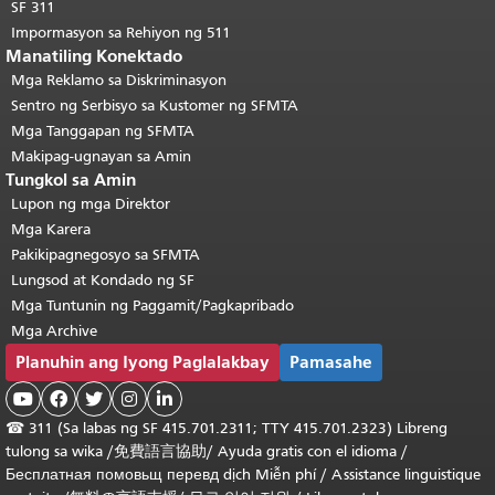
SF 311
Impormasyon sa Rehiyon ng 511
Manatiling Konektado
Mga Reklamo sa Diskriminasyon
Sentro ng Serbisyo sa Kustomer ng SFMTA
Mga Tanggapan ng SFMTA
Makipag-ugnayan sa Amin
Tungkol sa Amin
Lupon ng mga Direktor
Mga Karera
Pakikipagnegosyo sa SFMTA
Lungsod at Kondado ng SF
Mga Tuntunin ng Paggamit/Pagkapribado
Mga Archive
Planuhin ang Iyong Paglalakbay
Pamasahe





☎
311 (Sa labas ng SF 415.701.2311; TTY 415.701.2323) Libreng
tulong sa wika /
免費語言協助
/
Ayuda gratis con el idioma
/
Бесплатная
помовьщ
перевд
dịch Miễn phí
/
Assistance linguistique