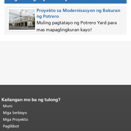
Proyekto sa Modernisasyon ng Bakuran
ng Potrero
Muling pagtatayo ng Potrero Yard para
mas mapaglingkuran kayo!
Kailangan mo ba ng tulong?
Katapusan ng nilalaman ng
pahina.
Muni
Ang natitirang bahagi ng
pahinang ito ay nauulit sa bawat
Mga Serbisyo
pahina.
Bumalik sa tuktok ng
Mga Proyekto
pangunahing nilalaman
.
Paglilibot